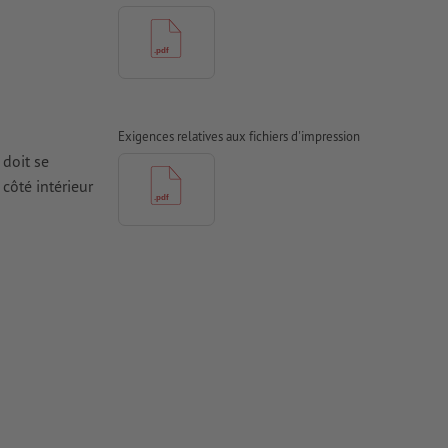
Exigences relatives aux fichiers d'impression
 doit se
côté intérieur
it
e
dans les
un
 de couleurs,