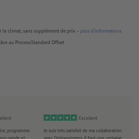
le long de la
urs proches
r le climat, sans supplément de prix –
plus d’informations
antes à une
râce au ProcessStandard Offset
tes doivent
iers couchés,
 couchés
ellent
Excellent
rimés
ire, programme
Je suis très satisfait de ma collaboration
Les 
aison rapide et
avec Onlineprinters. Il faut une certaine
pas 