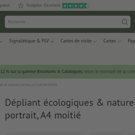
gratuit
Trustpilot - Excellent
Signalétique & PLV
Cartes de visite
Cartes
Pap
 -12 % sur la gamme Brochures & Catalogues
, selon le montant de la c
es & naturels, format portrait, A4 moitié
Dépliant écologiques & naturel
portrait, A4 moitié