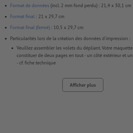
Format de données
(incl. 2 mm fond perdu) : 21,4 x 30,1 cm
Format
final
: 21 x 29,7 cm
Format final (fermé)
: 10,5 x 29,7 cm
Particularités lors de la création des données d'impression :
Veuillez assembler les volets du dépliant. Votre maquette
constituer de deux pages en tout - un côté extérieur et un 
- cf. fiche technique
nous ne vérifions pas les
lignes de pliage
nous ne pouvons pas toujours veiller aux
sens du grain
Afficher plus
afin que le motif n’apparaisse pas à l’envers dans le produ
d'impression fini, veuillez tenir compte du
sens de lectur
données d’impression
Remarque : la présence d’un fond perdu peut provoquer 
déplacement de la mise en page ; en cas de fort contraste