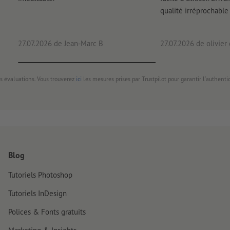
qualité irréprochable
Comment créer correctement des fichiers d'impression?
27.07.2026
de Jean-Marc B
27.07.2026
de olivier
s évaluations. Vous trouverez
ici
les mesures prises par Trustpilot pour garantir l'authenti
Blog
Tutoriels Photoshop
Tutoriels InDesign
Polices & Fonts gratuits