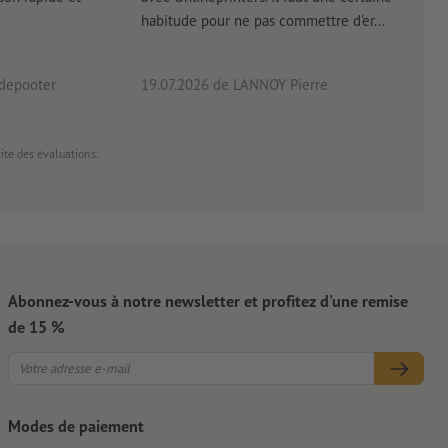
habitude pour ne pas commettre d'er...
accè
pas p
 depooter
19.07.2026
de LANNOY Pierre
14.0
cité des évaluations.
Abonnez-vous à notre newsletter et profitez d'une remise
de 15 %
Modes de paiement