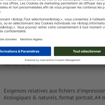
après l'achat.
Je dépose mes fichiers
Livraison approx. :
€ 68,86
ven. 14 août - mar. 18 août
HT
2
Poids: env.
1,25 kg
Exigences relatives aux fichiers d'impressio
écologiques & naturels, format portrait, A4 