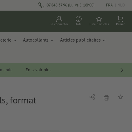
07 848 37 96
(Lu-Ve 8-18h00)
FRA
|
NLD
Se connecter
Aide
Liste d'articles
Panier
eterie
Autocollants
Articles publicitaires
ommande.
En savoir plus
s, format
imprimer
Partager
Ajouter 