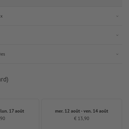
ix
ées
rd)
 lun. 17 août
mer. 12 août - ven. 14 août
,90
€ 13,90