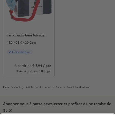
Sac à bandoulière Gibraltar
43,5 x 28,0 x 20,0 cm
Créer en ligne
à partir de
€ 7,94 / pce
TVA incluse pour 1000 pc.
Page d'accueil
Articles publicitaires
Sacs
Sacs à bandoulière
Abonnez-vous à notre newsletter et profitez d'une remise de
15 %