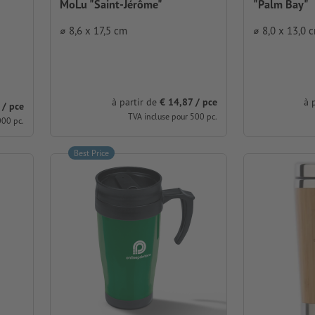
MoLu "Saint-Jérôme"
"Palm Bay"
⌀ 8,6 x 17,5 cm
⌀ 8,0 x 13,0 
à partir de
€ 14,87 / pce
à 
 / pce
TVA incluse pour 500 pc.
000 pc.
Best Price