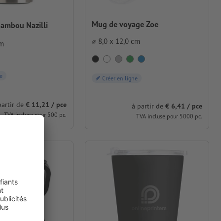
Mug de voyage Zoe
bambou Nazilli
⌀ 8,0 x 12,0 cm
cm
e
Créer en ligne
partir de
€ 11,21 / pce
à partir de
€ 6,41 / pce
TVA incluse pour 500 pc.
TVA incluse pour 5000 pc.