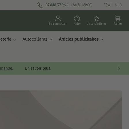
07 848 37 96
(Lu-Ve 8-18h00)
FRA
|
NLD
Se connecter
Aide
Liste d'articles
Panier
eterie
Autocollants
Articles publicitaires
ommande.
En savoir plus