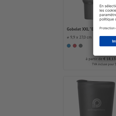
Gobelet XXL "El Roque"
⌀ 9,9 x 27,0 cm
à partir de
€ 18,13
TVA incluse pour 