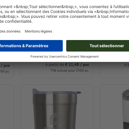
Isotherme Ermelo
Gobelet iso
⌀ 8,6 x 15,7 cm
⌀ 8,6 x 15,7 
à partir de
€ 11,48 / pce
à 
 / pce
TVA incluse pour 2500 pc.
500 pc.