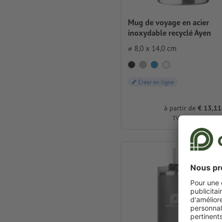
Mug de voyage en acier
inoxydable recyclé Ayen
⌀ 8,0 x 14,0 cm
Créer en ligne
à partir de
€ 13,11
TVA incluse pour 5