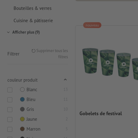
Bouteilles & verres
Cuisine & pâtisserie
nouveau
Afficher plus (9)
Supprimer tous les
Filtrer
filtres
couleur produit
Blanc
13
Bleu
11
Gris
10
Gobelets de festival
Jaune
2
Marron
5