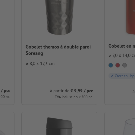
Gobelet en m
Gobelet themos à double paroi
Soreang
⌀ 7,0 x 14,0 
⌀ 8,0 x 17,3 cm
Créer en lign
 / pce
à partir de
€ 9,99 / pce
à
000 pc.
TVA incluse pour 500 pc.