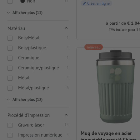
Noir
11
Créer en ligne
Afficher plus (11)
à partir de
€ 1,04
Matériau
TVA incluse pour 1
Bois/Métal
1
Bois/plastique
nouveau
4
Céramique
1
Céramique/plastique
1
Métal
4
Métal/plastique
6
Afficher plus (12)
Procédé d’impression
Gravure laser
14
Mug de voyage en acier
Impression numérique
4
inoxydable recyclé Chiara