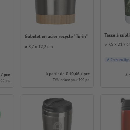
Tasse à subl
Gobelet en acier recyclé "Turin"
⌀ 7,5 x 21,7 
⌀ 8,7 x 12,2 cm
Créer en lign
à partir de
€ 10,66 / pce
 / pce
à 
TVA incluse pour 500 pc.
000 pc.