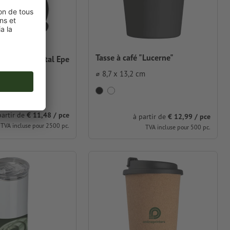
Tasse à café "Lucerne"
therme en métal Epe
⌀ 8,7 x 13,2 cm
cm
partir de
€ 11,48 / pce
à partir de
€ 12,99 / pce
TVA incluse pour 2500 pc.
TVA incluse pour 500 pc.