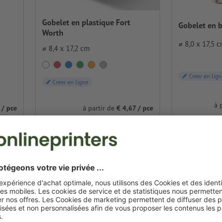
Gobelet en plastique Fort
Gobelet en 
Worth
⌀ 8,0 x 17,5 
⌀ 8,4 x 17,2 cm
Créer en lign
Créer en ligne
à 
 / pce
à partir de
€ 4,67 / pce
000 pc.
TVA incluse pour 1000 pc.