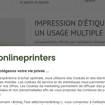
cartons
et autres récipients
IMPRESSION D'ÉTIQ
UN USAGE MULTIPLE
Les possibilités offertes par l'utilisation d'ét
ces
stickers comme étiquettes d'adresse, adhés
envois à vos clients. Les autocollants imprimé
informations importantes (telles que des aver
passer inaperçues. Nos étiquettes adhésives fluo
presque toutes les surfaces
et leur film se reti
grands efforts les adhésifs sur des verres, bou
d'adresse et d'expédition.
 EN ROULEAU COMME SURFACE