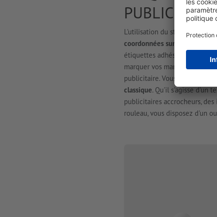
PUBLICITAIRE
L'utilisation du sticker adhés
coordonnées sur nos étiquett
étiquettes adhésives peuvent 
marquer vos marchandises rap
publicitaire. Vous pouvez
fair
classique
. Qu'il s'agisse d'un 
publicitaires accrocheurs, de
rouleau, vous disposez d'un o