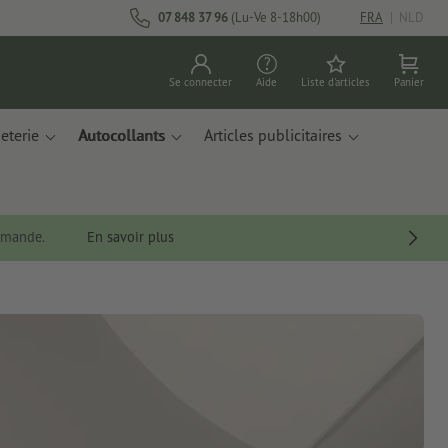
07 848 37 96
(Lu-Ve 8-18h00)
FRA
|
NLD
Se connecter
Aide
Liste d'articles
Panier
eterie
Autocollants
Articles publicitaires
ommande.
En savoir plus