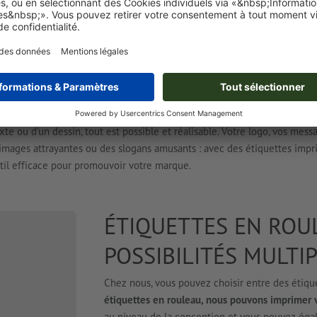
if dépend entièrement de votre motif d'impression.
Faites imprimer vos
es en rouleau
et transformez les autocollants en étiquettes d'adresse. L
également contenir des informations sur les produits, ce qui vous per
idement et facilement. Ce support est également très apprécié comm
e imprimer des étiquettes en rouleau avec le logo de votre entreprise, 
texte ou d'un dessin, tout est possible et réalisable. Votre logo, vos mess
s images attrayantes ou des slogans amusants : avec des étiquettes imp
util efficace pour promouvoir votre marque.
ÉTIQUETTES EN ROU
POSSIBILITÉS MULTIP
Chez nous, vous pouvez choisir entre des étiqu
étiquettes en rouleau, nous pouvons imprimer 
au niveau de la conception et vous pouvez égal