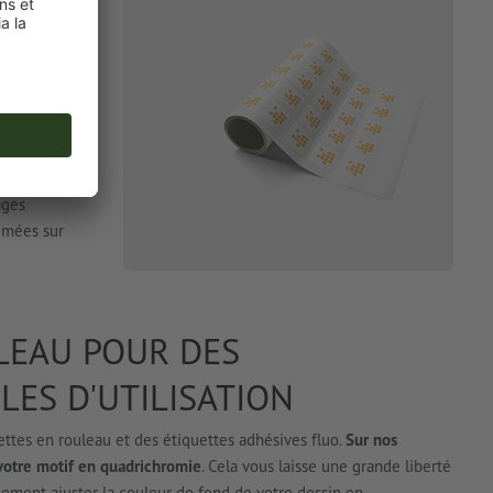
es
met de
e espace
un grand
ages
rimées sur
LEAU POUR DES
LES D'UTILISATION
ettes en rouleau et des étiquettes adhésives fluo.
Sur nos
votre motif en quadrichromie
. Cela vous laisse une grande liberté
ement ajuster la couleur de fond de votre dessin en