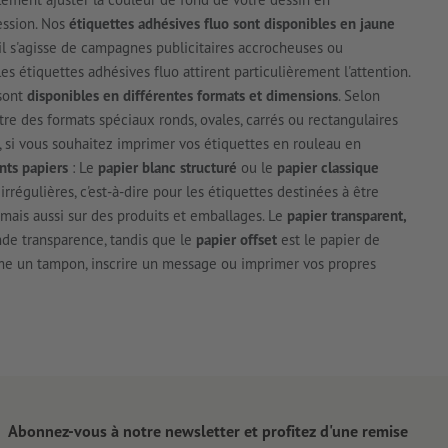
ession. Nos
étiquettes adhésives fluo sont disponibles en jaune
'il s'agisse de campagnes publicitaires accrocheuses ou
les étiquettes adhésives fluo attirent particulièrement l'attention.
 sont
disponibles en différentes formats et dimensions
. Selon
tre des formats spéciaux ronds, ovales, carrés ou rectangulaires
, si vous souhaitez imprimer vos étiquettes en rouleau en
nts papiers
: Le
papier blanc structuré
ou le
papier classique
régulières, c'est-à-dire pour les étiquettes destinées à être
mais aussi sur des produits et emballages. Le
papier transparent,
nde transparence, tandis que le
papier offset
est le papier de
me un tampon, inscrire un message ou imprimer vos propres
Abonnez-vous à notre newsletter et profitez d'une remise