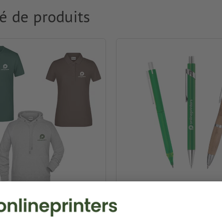
é de produits
ment & Textiles
Stylos publicitaires