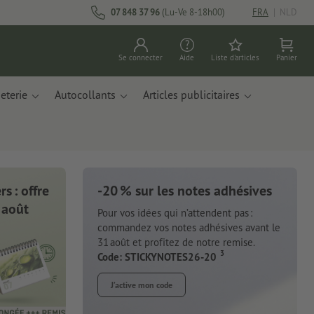
07 848 37 96
(Lu-Ve 8-18h00)
FRA
|
NLD
Se connecter
Aide
Liste d'articles
Panier
eterie
Autocollants
Articles publicitaires
s : offre
-20 % sur les notes adhésives
 août
Pour vos idées qui n’attendent pas :
commandez vos notes adhésives avant le
31 août et profitez de notre remise.
3
Code: STICKYNOTES26-20
J’active mon code