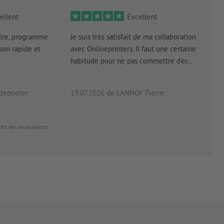
ellent
Excellent
ire, programme
Je suis très satisfait de ma collaboration
Les 
aison rapide et
avec Onlineprinters. Il faut une certaine
pas 
habitude pour ne pas commettre d'er...
accè
pas p
 depooter
19.07.2026
de LANNOY Pierre
14.0
cité des évaluations.