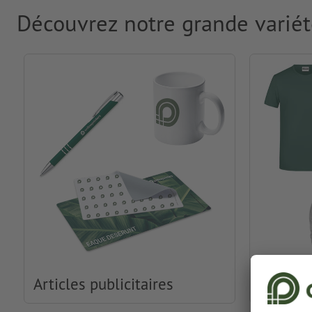
Découvrez notre grande variét
Articles publicitaires
Habille