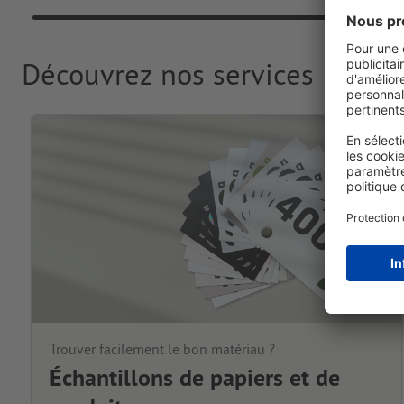
Découvrez nos services
Trouver facilement le bon matériau ?
Échantillons de papiers et de