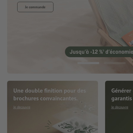
Une double finition pour des
Générer 
brochures convaincantes.
garantis
Je découvre
Je découvre