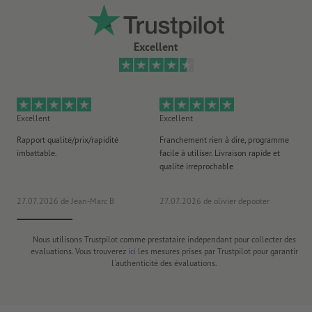
Excellent
Excellent
Excellent
Ex
Rapport qualité/prix/rapidité
Franchement rien à dire, programme
Je 
imbattable.
facile à utiliser. Livraison rapide et
co
qualité irréprochable
fa
co
27.07.2026
de Jean-Marc B
27.07.2026
de olivier depooter
19
Nous utilisons Trustpilot comme prestataire indépendant pour collecter des
évaluations. Vous trouverez
ici
les mesures prises par Trustpilot pour garantir
l'authenticité des évaluations.