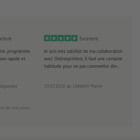
ellent
Excellent
ire, programme
Je suis très satisfait de ma collaboration
Les 
aison rapide et
avec Onlineprinters. Il faut une certaine
pas 
habitude pour ne pas commettre d'er...
accè
pas p
 depooter
19.07.2026
de LANNOY Pierre
14.0
cité des évaluations.