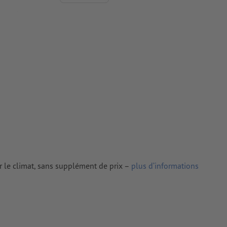
antes à une
tes doivent
iers couchés,
 couchés
rimés
r le climat, sans supplément de prix –
plus d’informations