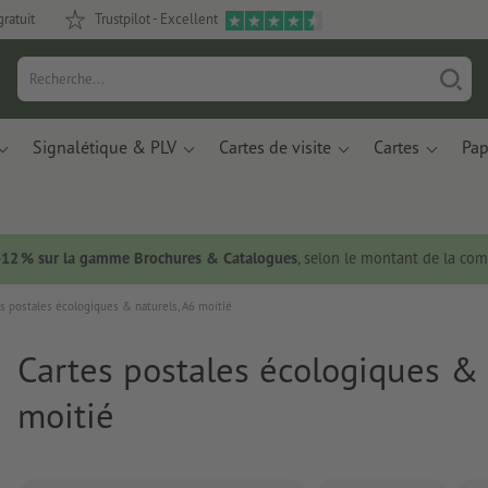
gratuit
Trustpilot - Excellent
Signalétique & PLV
Cartes de visite
Cartes
Pap
 -12 % sur la gamme Brochures & Catalogues
, selon le montant de la c
s postales écologiques & naturels, A6 moitié
Cartes postales écologiques & 
moitié