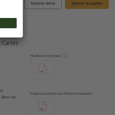
€ 25,70
Générer devis
Ajouter au panier
1% TVA incl.
n Cartes
Modèles d'impression
it
Exigences relatives aux fichiers d'impression
e
dans les