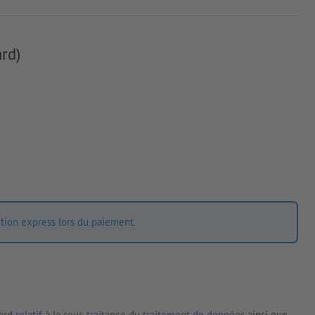
rd)
ition express lors du paiement.
rd relatif à la sous-traitance du traitement de données
ainsi que