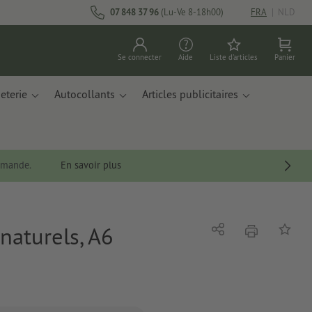
07 848 37 96
(Lu-Ve 8-18h00)
FRA
|
NLD
Se connecter
Aide
Liste d'articles
Panier
eterie
Autocollants
Articles publicitaires
ommande.
En savoir plus
naturels, A6
imprimer
Partager
Ajouter 