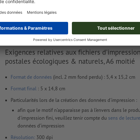
Livraison approx. :
€ 21,24
ven. 14 août
HT
2
Poids: env.
22,2 g
Exigences relatives aux fichiers d'impressio
postales écologiques & naturels, A6 moitié
Format de données
(incl. 2 mm fond perdu) : 5,4 x 15,2 cm
Format
final
: 5 x 14,8 cm
Particularités lors de la création des données d'impression :
afin que le motif n’apparaisse pas à l’envers dans le produ
d'impression fini, veuillez tenir compte du
sens de lectur
données d’impression
Résolution:
300 dpi