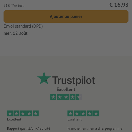
€ 16,93
21% TVA incl.
Ajouter au panier
Envoi standard (DPD)
mer. 12 août
Excellent
Excellent
Excellent
Ex
Rapport qualité/prix/rapidité
Franchement rien à dire, programme
Je 