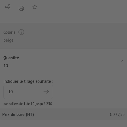
Partager
Ajouter à liste d'article
imprimer
Coloris
beige
Quantité
10
Indiquer le tirage souhaité :
par paliers de 1 de 10 jusqu'à 250
Prix de base (HT)
€
237,55