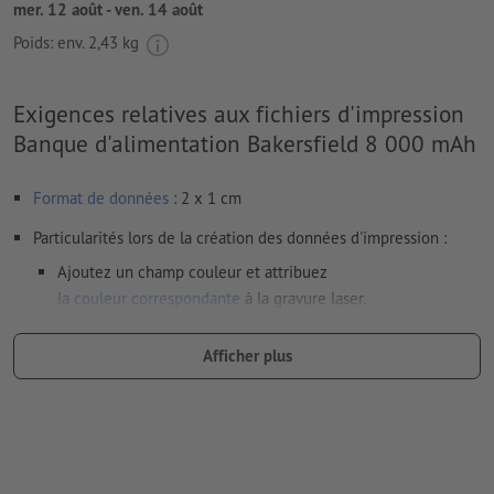
mer. 12 août - ven. 14 août
Poids: env.
2,43 kg
Exigences relatives aux fichiers d'impression
Banque d'alimentation Bakersfield 8 000 mAh
Format de données
: 2 x 1 cm
Particularités lors de la création des données d'impression :
Ajoutez un champ couleur et attribuez
la couleur correspondante
à la gravure laser.
dénomination du champ couleur : „Laser“
Afficher plus
type de couleur : couleur à plat
valeur de couleur : à définir librement
Remarque : cette « couleur » sert uniquement à des fins de
production, il ne s’agit pas d’une gravure en couleur