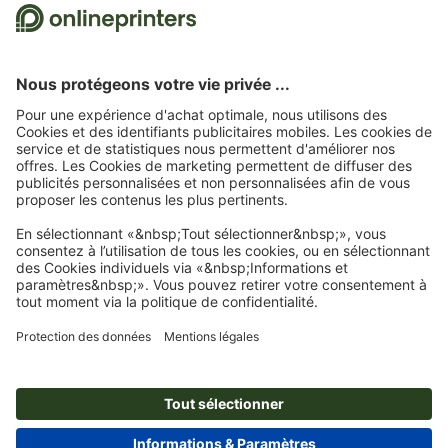
Nous utilisons Trustpilot comme prestataire indépendant pour collecter des
évaluations. Vous trouverez
ici
les mesures prises par Trustpilot pour garantir
l'authenticité des évaluations.
Page d'accueil
Affiches
Affiches/Plots (petit tirage)
Affiches abribus dos bleu,
13 x 18 cm
Abonnez-vous à notre newsletter et profitez d'une remise de
15 %
À propos de nous
L'entreprise
Service
Presse
Modes de paiement
Blog