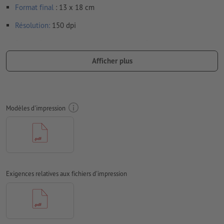
Format
final
: 13 x 18 cm
Résolution:
150 dpi
Prévoir 2 mm
de fond perdu
, placer les informations
importantes à une distance de min. 4 mm du format final
Afficher plus
Les polices de caractères
doivent être incorporées ou les textes
doivent être vectorisés
Mode couleur :
CMJN, FOGRA51 (PSO Coated v3) pour les
Modèles d'impression
papiers couchés, FOGRA52 (PSO Uncoated v3 FOGRA52) pour
les papiers non couchés
Nous ne vérifions pas les
fautes d'orthographe et de syntaxe
Nous ne vérifions pas les
réglages de surimpression
Exigences relatives aux fichiers d'impression
Les
commentaires
sont supprimés et ne seront ainsi pas
imprimés
Le contenu des
champs de formulaire
sera imprimé