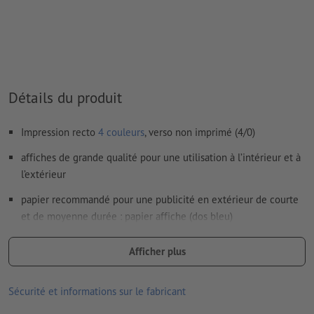
Comment créer correctement des fichiers d'impression?
Détails du produit
Impression recto
4 couleurs
, verso non imprimé (4/0)
affiches de grande qualité pour une utilisation à l’intérieur et à
l’extérieur
papier recommandé pour une publicité en extérieur de courte
et de moyenne durée : papier affiche (dos bleu)
les gouttes de pluie et les autres liquides perlent sur la
Afficher plus
surface du papier
le verso bleu est peu translucide, ce qui empêche les
Sécurité et informations sur le fabricant
affiches collées en dessous de se voir par transparence