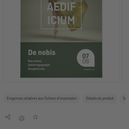
Exigences relatives aux fichiers d'impression
Détails du produit
Sécu
Partager
Ajouter à liste d'article
imprimer