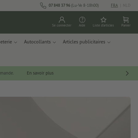
07 848 37 96
(Lu-Ve 8-18h00)
FRA
|
NLD
Se connecter
Aide
Liste d'articles
Panier
eterie
Autocollants
Articles publicitaires
ommande.
En savoir plus