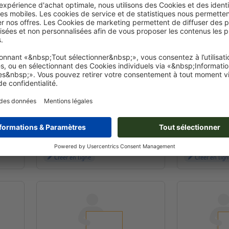
30 x 40 cm
5
30,0 x 40,0 cm
50,
Créer en ligne
Créer en lign