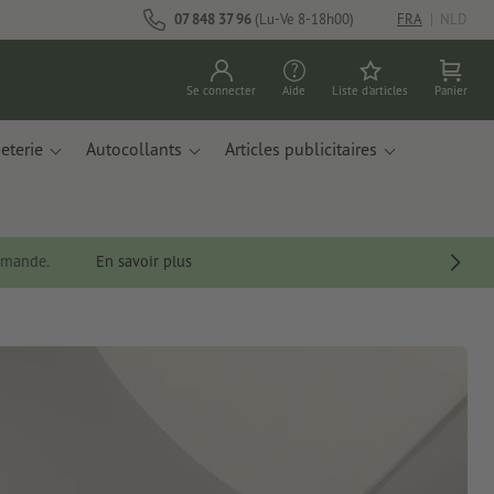
07 848 37 96
(Lu-Ve 8-18h00)
FRA
|
NLD
Se connecter
Aide
Liste d'articles
Panier
eterie
Autocollants
Articles publicitaires
ommande.
En savoir plus