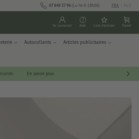
07 848 37 96
(Lu-Ve 8-18h00)
FRA
|
NLD
Se connecter
Aide
Liste d'articles
Panier
eterie
Autocollants
Articles publicitaires
ommande.
En savoir plus