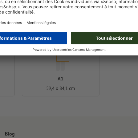
RSO
A1
59,4 x 84,1 cm
Blog