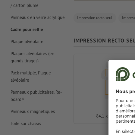
/ carton plume
Panneaux en verre acrylique
Impression recto seul
Impress
Cadre pour selfie
IMPRESSION RECTO SE
Plaque alvéolaire
Plaques alvéolaires (en
grands tirages)
Pack multiple, Plaque
alvéolaire
Panneaux publicitaires, Re-
board®
A0
Panneaux magnétiques
84,1 x 118,9 cm
Toile sur châssis