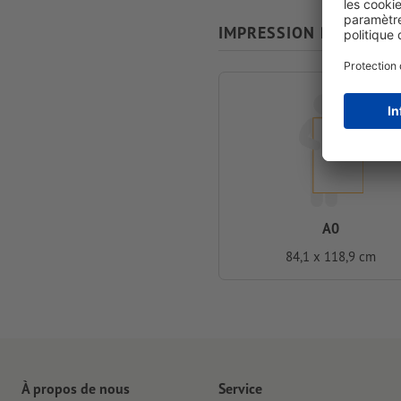
IMPRESSION RECTO/VE
A0
84,1 x 118,9 cm
À propos de nous
Service