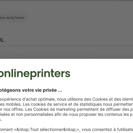
ion recto/verso
UL
A1
59,4 x 84,1 cm