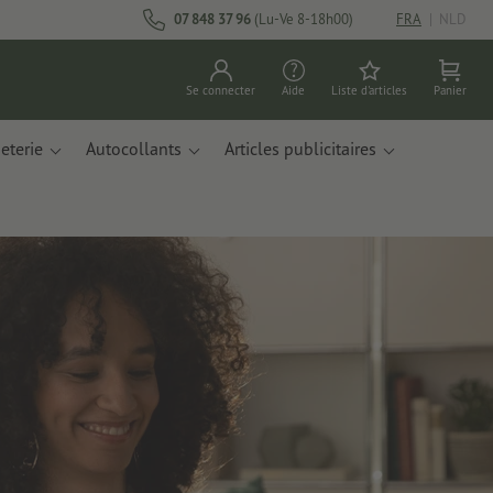
07 848 37 96
(Lu-Ve 8-18h00)
FRA
|
NLD
Se connecter
Aide
Liste d'articles
Panier
eterie
Autocollants
Articles publicitaires