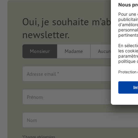
Oui, je souhaite m’abonner 
newsletter.
Monsieur
Madame
Aucune
Adresse email *
Prénom
Nom
*Champs obligatoires