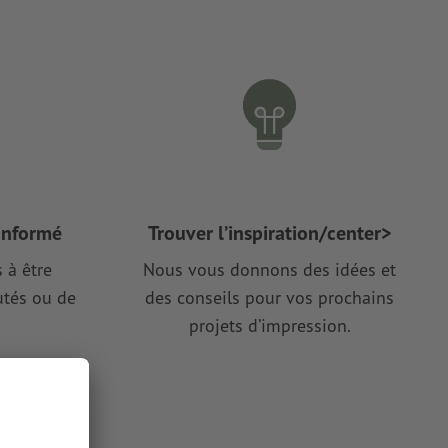
 informé
Trouver l’inspiration/center>
 à être
Nous vous donnons des idées et
tés ou de
des conseils pour vos prochains
projets d’impression.