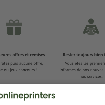
leures offres et remises
Rester toujours bien
ratez plus aucune offre,
Vous êtes les premiers
e ou jeux concours !
informés de nos nouveau
nos services.