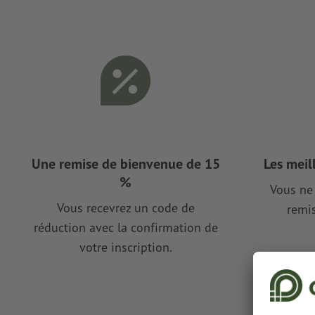
Une remise de bienvenue de 15
Les meil
%
Vous ne 
Vous recevrez un code de
remis
réduction avec la confirmation de
votre inscription.