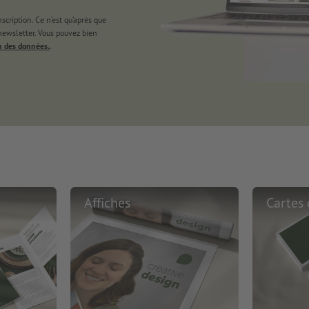
cription. Ce n’est qu’après que
 newsletter. Vous pouvez bien
n des données.
.
Affiches
Cartes 