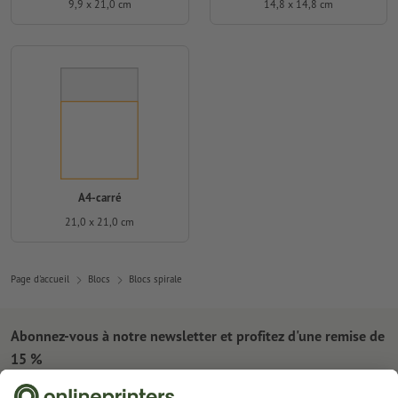
9,9 x 21,0 cm
14,8 x 14,8 cm
A4-carré
21,0 x 21,0 cm
Page d'accueil
Blocs
Blocs spirale
Abonnez-vous à notre newsletter et profitez d'une remise de
15 %