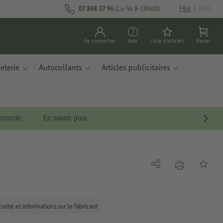
07 848 37 96
(Lu-Ve 8-18h00)
FRA
|
NLD
Se connecter
Aide
Liste d'articles
Panier
eterie
Autocollants
Articles publicitaires
ommande.
En savoir plus
imprimer
Partager
Ajouter 
urité et informations sur le fabricant