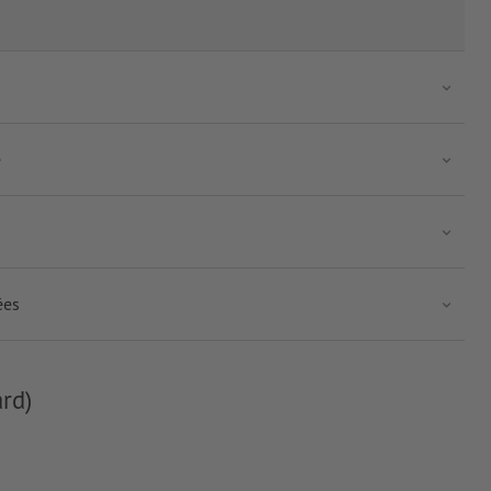
e
ées
rd)