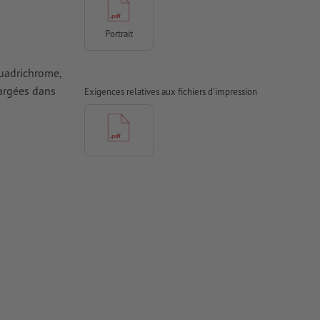
Portrait
quadrichrome,
hargées dans
Exigences relatives aux fichiers d'impression
antes à une
 pour les
rimés