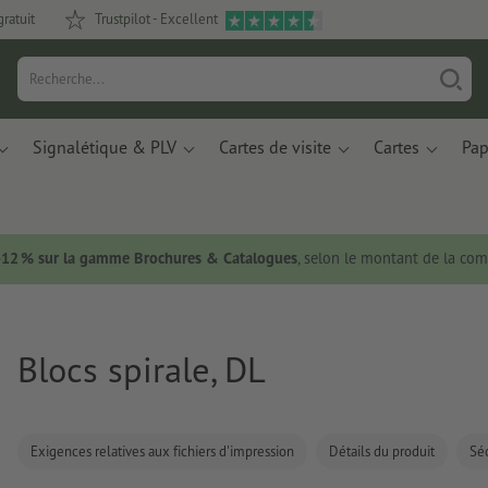
gratuit
Trustpilot - Excellent
Signalétique & PLV
Cartes de visite
Cartes
Pap
 -12 % sur la gamme Brochures & Catalogues
, selon le montant de la c
Blocs spirale, DL
Exigences relatives aux fichiers d'impression
Détails du produit
Séc