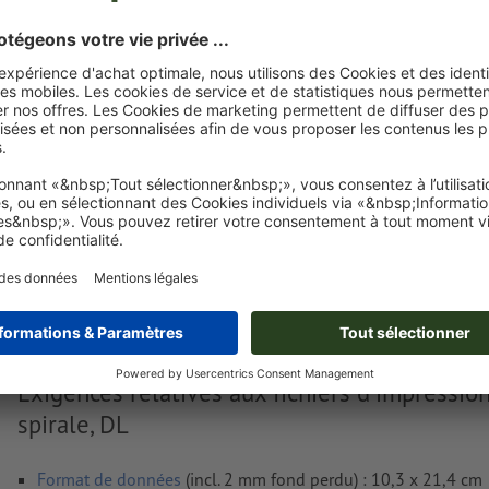
après l'achat.
Je dépose mes fichiers
Livraison approx. :
€ 159,42
€
HT
21%
Poids: env.
5,12 kg
Exigences relatives aux fichiers d'impressio
spirale, DL
Format de données
(incl. 2 mm fond perdu) : 10,3 x 21,4 cm