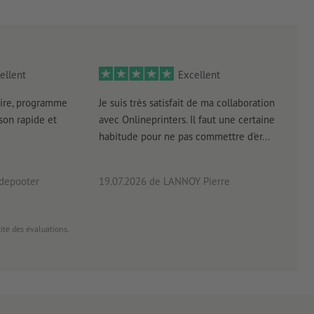
e
 pour les
r le climat, sans supplément de prix –
plus d’informations
ellent
Excellent
ire, programme
Je suis très satisfait de ma collaboration
Les 
aison rapide et
avec Onlineprinters. Il faut une certaine
pas 
rimés
habitude pour ne pas commettre d'er...
accè
pas p
 depooter
19.07.2026
de LANNOY Pierre
14.0
cité des évaluations.