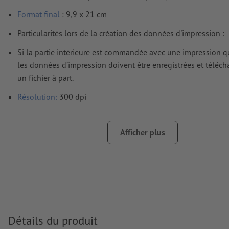
Format
final
: 9,9 x 21 cm
Particularités lors de la création des données d'impression :
Si la partie intérieure est commandée avec une impression 
les données d’impression doivent être enregistrées et téléc
un fichier à part.
Résolution:
300 dpi
Prévoir 2 mm
de fond perdu
, placer les informations import
distance de min. 4 mm du format final
Afficher plus
Mode couleur :
CMJN, FOGRA52 (PSO Uncoated v3 FOGRA52)
papiers non couchés
Nous ne vérifions pas les
fautes d'orthographe et de syntaxe
Nous ne vérifions pas les
réglages de surimpression
Les
commentaires
sont supprimés et ne seront ainsi pas imp
Détails du produit