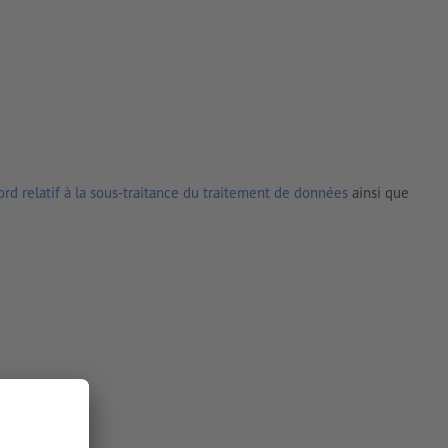
rd relatif à la sous-traitance du traitement de données
ainsi que