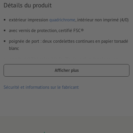
Détails du produit
extérieur impression
quadrichrome
, intérieur non imprimé (4/0)
avec vernis de protection, certifié FSC®
poignée de port : deux cordelettes continues en papier torsadé
blanc
grande stabilité grâce à la feuille de renfort dans le revers
capacité de charge : jusqu’à 2 kg
Afficher plus
tous les papiers, encres, vernis et colles utilisés sont adaptés à
Sécurité et informations sur le fabricant
un usage alimentaire
les sacs en papier sont produits de manière semi-automatique,
des écarts de traitement mineurs sont donc possibles
Pour des raisons techniques, les cordelettes de papier ne
peuvent jamais être positionnées directement les unes sur les
autres, mais sont collées avec un léger décalage.