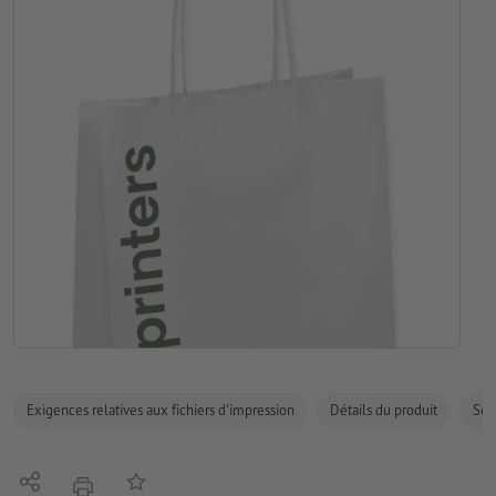
Exigences relatives aux fichiers d'impression
Détails du produit
Sécu
Partager
Ajouter à liste d'article
imprimer