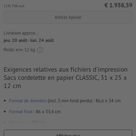
€ 1.938,59
21% TVA incl.
Article épuisé
Livraison approx. :
jeu. 20 août - lun. 24 août
Poids: env.
12 kg
Exigences relatives aux fichiers d'impression
Sacs cordelette en papier CLASSIC, 31 x 25 x
12 cm
Format de données
(incl. 3 mm fond perdu) : 86,6 x 34 cm
Format
final
: 86 x 33,4 cm
Résolution:
300 dpi
Prévoir 3 mm
de fond perdu
, placer les informations
Afficher plus