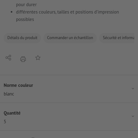
pour durer
différentes couleurs, tailles et positions d’impression
possibles
Détails du produit
Commander un échantillon
Sécurité et informati
Partager
Ajouter à liste d'article
imprimer
Norme couleur
blanc
Quantité
5