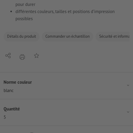
pour durer
différentes couleurs, tailles et positions d’impression
possibles
Détails du produit
Commander un échantillon
Sécurité et informati
Partager
Ajouter à liste d'article
imprimer
Norme couleur
blanc
Quantité
5