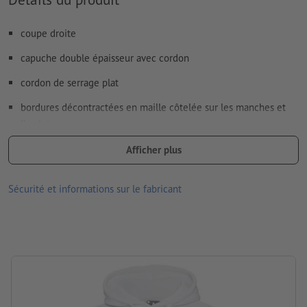
coupe droite
capuche double épaisseur avec cordon
cordon de serrage plat
bordures décontractées en maille côtelée sur les manches et
l’ourlet
coutures aux épaules décalées vers l’avant
Afficher plus
surface fine et douce
Sécurité et informations sur le fabricant
avec passage écouteurs
lavable à 40 °C
séchage au sèche-linge à basse température
Grammage : 280 g/m²
Matériau :