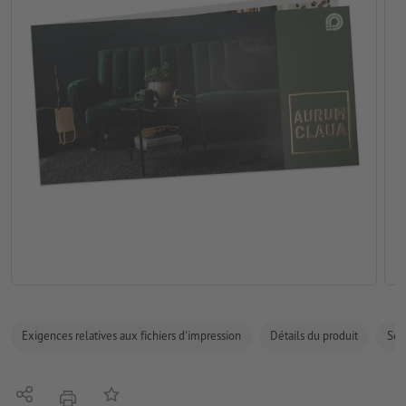
Exigences relatives aux fichiers d'impression
Détails du produit
Sécu
Partager
Ajouter à liste d'article
imprimer