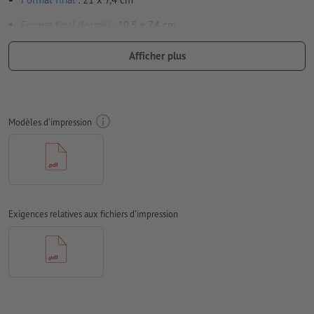
Format final (fermé)
: 10,5 x 7,4 cm
Particularités lors de la création des données d'impression :
Afficher plus
Veuillez assembler les volets du dépliant. Votre maquette
doit se constituer de deux pages en tout - un côté extérieur
et un côté intérieur - cf. fiche technique
Modèles d'impression
nous ne vérifions pas les
lignes de pliage
nous ne pouvons pas toujours veiller aux
sens du grain
des spécifications particulières s’appliquent pour les
finitions
Exigences relatives aux fichiers d'impression
nous vous montrons
ici
comment créer une finition partielle
dans vos données d’impression avec InDesign
afin que le motif n’apparaisse pas à l’envers dans le produit
d'impression fini, veuillez tenir compte du
sens de lecture
dans les données d’impression