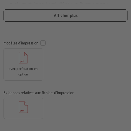
si une réglure est souhaitée (p. ex. lignes, carreaux,
pointillés), celle-ci doit être enregistrée dans les données
Afficher plus
d’impression
Résolution:
300 dpi
Prévoir 2 mm
de fond perdu
, placer les informations
Modèles d'impression
importantes à une distance de min. 4 mm du format final
Mode couleur :
CMJN, FOGRA52 (PSO Uncoated v3 FOGRA52)
pour les papiers non couchés
avec perforation en
Nous ne vérifions pas les
fautes d'orthographe et de syntaxe
option
Nous ne vérifions pas les
réglages de surimpression
Exigences relatives aux fichiers d'impression
Les
commentaires
sont supprimés et ne seront ainsi pas
imprimés
Le contenu des
champs de formulaire
sera imprimé
Comment créer correctement des fichiers d'impression?