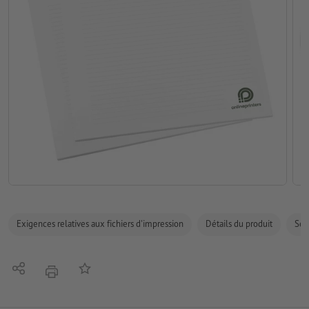
Exigences relatives aux fichiers d'impression
Détails du produit
Sécu
Partager
Ajouter à liste d'article
imprimer