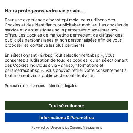
l'authenticité des évaluations.
Page d'accueil
Blocs
Blocs encollés, impression recto seul
Blocs notes
Abonnez-vous à notre newsletter et profitez d'une remise de
15 %
À propos de nous
L'entreprise
Service
Presse
Modes de paiement
Blog
Emplois & carrière
Expédition
Tutoriels Photoshop
Modes de paiement
Protection de l'environnement