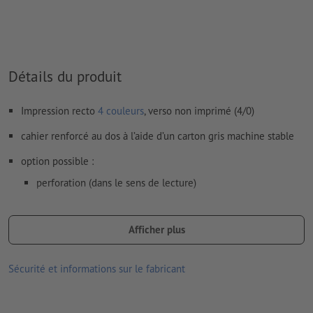
Détails du produit
Impression recto
4 couleurs
, verso non imprimé (4/0)
cahier renforcé au dos à l’aide d’un carton gris machine stable
option possible :
perforation (dans le sens de lecture)
encollage (position au choix)
Afficher plus
Remarque :
la perforation en option est réalisée conformément
à la norme DIN (ISO 838).
Sécurité et informations sur le fabricant
les produits imprimés sur du papier recyclé sont neutres pour le
climat, sans supplément de prix –
plus d’informations