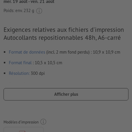
mer. 19 août - ven. 21 août
Poids: env.
232 g
Exigences relatives aux fichiers d'impression
Autocollants repositionnables 48h, A6-carré
Format de données
(incl. 2 mm fond perdu) : 10,9 x 10,9 cm
Format
final
: 10,5 x 10,5 cm
Résolution:
300 dpi
Prévoir 2 mm
de fond perdu
, placer les informations
importantes à une distance de min. 4 mm du format final
Afficher plus
Les polices de caractères
doivent être incorporées ou les textes
doivent être vectorisés
Mode couleur :
CMJN, FOGRA51 (PSO Coated v3) pour les
Modèles d'impression
papiers couchés, FOGRA52 (PSO Uncoated v3 FOGRA52) pour