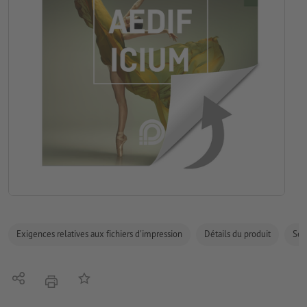
Exigences relatives aux fichiers d'impression
Détails du produit
Sécu
Partager
Ajouter à liste d'article
imprimer