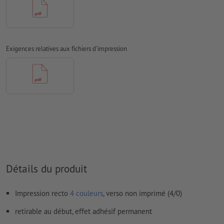
les papiers non couchés
Nous ne vérifions pas les
fautes d'orthographe et de syntaxe
Nous ne vérifions pas les
réglages de surimpression
Exigences relatives aux fichiers d'impression
D’une manière générale, les
transparences
doivent être réduites
Les
commentaires
sont supprimés et ne seront ainsi pas
imprimés
Le contenu des
champs de formulaire
sera imprimé
Comment créer correctement des fichiers d'impression?
Détails du produit
Impression recto
4 couleurs
, verso non imprimé (4/0)
retirable au début, effet adhésif permanent