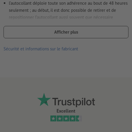
l’autocollant déploie toute son adhérence au bout de 48 heures
seulement ; au début, il est donc possible de retirer et de
repositionner l’autocollant aussi souvent que nécessaire
respectueux de la nature et de l'environnement
Afficher plus
se composent exclusivement d'ingrédients minéraux et
végétaux ; totalement exempts de PVC
Sécurité et informations sur le fabricant
avec un adhésif sans colle, à base d'eau
a obtenu le label de qualité « V-Label », qui atteste de la qualité
écologique et de l'absence de produits d’origine animale
bonne résistance aux UV et à la température
convient pour l’intérieur et l’extérieur
collage facile, corrigible et facile à retirer
Excellent
plus un autocollant reste collé longtemps, plus il sera difficile
de le retirer