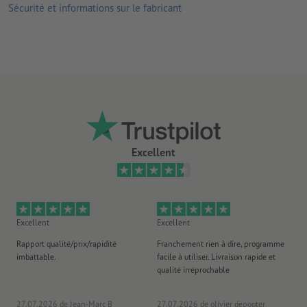
pour les produits luminescents) sont respectées
Sécurité et informations sur le fabricant
bonne résistance aux UV et aux températures
convient pour l’intérieur et l’extérieur
verso non fendu
plus un autocollant reste collé longtemps, plus il sera difficile
de le retirer
Remarque :
la surface accueillant l’autocollant doit être
Excellent
exempte de poussière, de graisse ou d’autres contaminants.
Ceux-ci pourraient nuire à l’adhérence du matériau. Le verni
appliqué récemment doit être sec ou totalement durci.
livraison : autocollants regroupés sur feuille
Excellent
Excellent
Ex
Rapport qualité/prix/rapidité
Franchement rien à dire, programme
Je 
imbattable.
facile à utiliser. Livraison rapide et
co
qualité irréprochable
fa
co
27.07.2026
de Jean-Marc B
27.07.2026
de olivier depooter
19