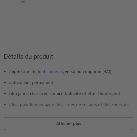
Le contenu des
champs de formulaire
sera imprimé
Comment créer correctement des fichiers d'impression?
Détails du produit
Impression recto
4 couleurs
, verso non imprimé (4/0)
autocollant permanent
film jaune clair avec surface brillante et effet fluorescent
idéal pour le marquage des issues de secours et des zones de
danger, comme panneaux de signalisation ou comme
décoration
Afficher plus
les exigences de la norme DIN 67510 (exigences minimales