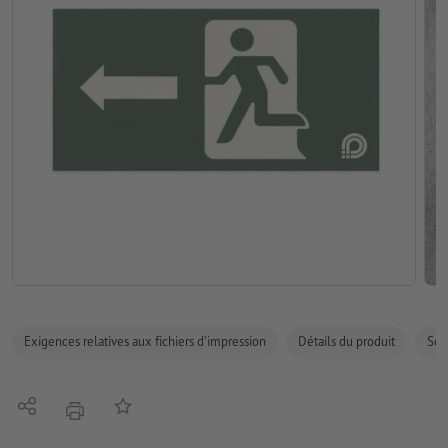
Exigences relatives aux fichiers d'impression
Détails du produit
Sécu
Partager
Ajouter à liste d'article
imprimer