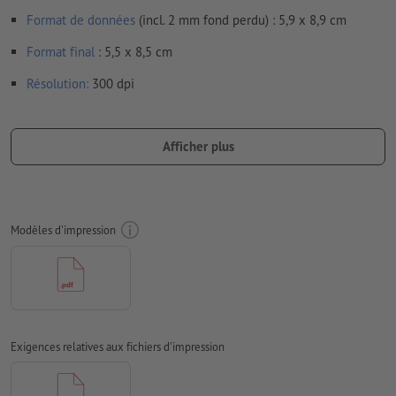
Format de données
(incl. 2 mm fond perdu) : 5,9 x 8,9 cm
Format
final
: 5,5 x 8,5 cm
Résolution:
300 dpi
Prévoir 2 mm
de fond perdu
, placer les informations
importantes à une distance de min. 4 mm du format final
Afficher plus
Les polices de caractères
doivent être incorporées ou les textes
doivent être vectorisés
Mode couleur :
CMJN, FOGRA51 (PSO Coated v3) pour les
Modèles d'impression
papiers couchés
Nous ne vérifions pas les
fautes d'orthographe et de syntaxe
Nous ne vérifions pas les
réglages de surimpression
D’une manière générale, les
transparences
doivent être réduites
Exigences relatives aux fichiers d'impression
Les
commentaires
sont supprimés et ne seront ainsi pas
imprimés