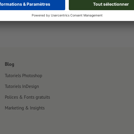
lumineux qui brillent dans le noir
Blog
Tutoriels Photoshop
Tutoriels InDesign
Polices & Fonts gratuits
Marketing & Insights