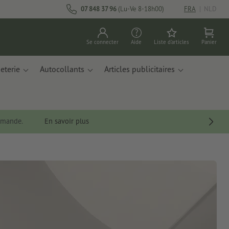
07 848 37 96
(Lu-Ve 8-18h00)
FRA
|
NLD
Se connecter
Aide
Liste d'articles
Panier
eterie
Autocollants
Articles publicitaires
ommande.
En savoir plus