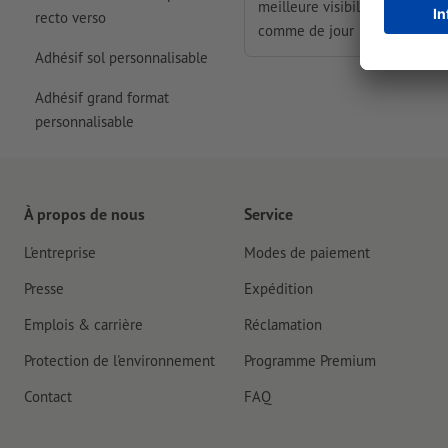
meilleure visibilité – de nuit
recto verso
comme de jour
Adhésif sol personnalisable
Adhésif grand format
personnalisable
À propos de nous
Service
L'entreprise
Modes de paiement
Presse
Expédition
Emplois & carrière
Réclamation
Protection de l'environnement
Programme Premium
Contact
FAQ