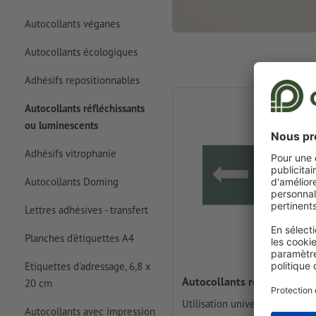
Autocollants véganes
Autocollants écologiques
Adhésifs repositionnables
Autocollants réfléchissants
ou luminescents
Adhésifs vitrophanie
Autocollants Doming
Lettres adhésives - transfert
Planches d'étiquettes A4
Etiquettes d'adressage, 6,8 x
Autocollants réfléchissants
20 cm
Utilisation universelle pour u
Autocollants avec impression