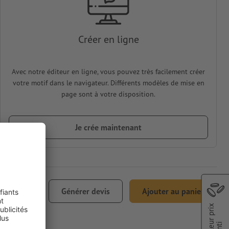
Créer en ligne
Avec notre éditeur en ligne, vous pouvez très facilement créer
votre motif dans le navigateur. Différents modèles de mise en
page sont à votre disposition.
Je crée maintenant
€ 69,28
Générer devis
Ajouter au panier
1% TVA incl.
Meilleur prix