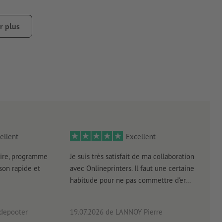
collant est collé sur un téléphone portable, peut entraîner
r plus
empte de poussière, de graisse ou d’autres contaminants. Ceux-
qué récemment doit être sec ou totalement durci.
garantir une pré-découpe du matériau support, surtout avec
ellent
Excellent
ire, programme
Je suis très satisfait de ma collaboration
Les 
aison rapide et
avec Onlineprinters. Il faut une certaine
pas 
habitude pour ne pas commettre d'er...
accè
pas p
 depooter
19.07.2026
de LANNOY Pierre
14.0