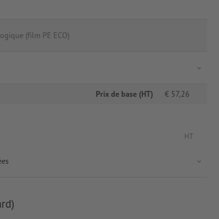
ogique (film PE ECO)
Prix de base (HT)
€
57,26
HT
ées
rd)