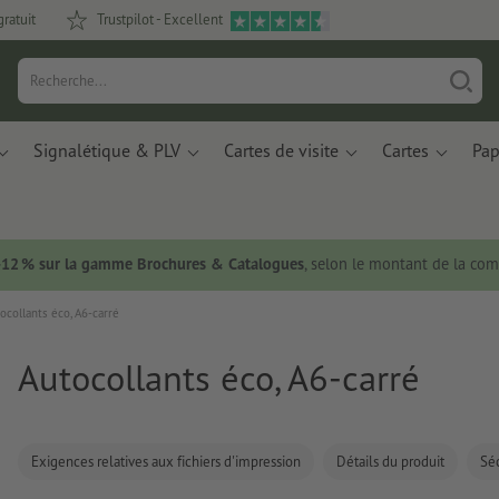
gratuit
Trustpilot - Excellent
Signalétique & PLV
Cartes de visite
Cartes
Pap
 -12 % sur la gamme Brochures & Catalogues
, selon le montant de la c
ocollants éco, A6-carré
Autocollants éco, A6-carré
Exigences relatives aux fichiers d'impression
Détails du produit
Séc