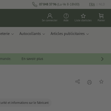
07 848 37 96
(Lu-Ve 8-18h00)
FRA
|
NLD
Se connecter
Aide
Liste d'articles
Panier
eterie
Autocollants
Articles publicitaires
ommande.
En savoir plus
imprimer
Partager
Ajouter 
urité et informations sur le fabricant