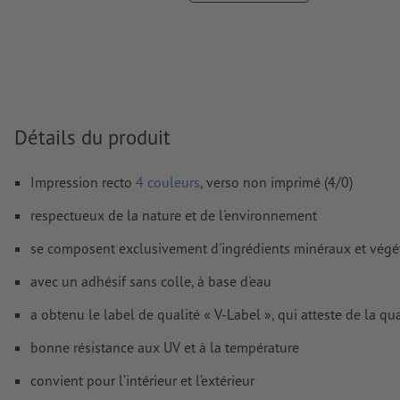
Nous ne vérifions pas les
fautes d'orthographe et de syntaxe
Nous ne vérifions pas les
réglages de surimpression
D’une manière générale, les
transparences
doivent être rédui
Les
commentaires
sont supprimés et ne seront ainsi pas imp
Détails du produit
Le contenu des
champs de formulaire
sera imprimé
Impression recto
4 couleurs
, verso non imprimé (4/0)
Comment créer correctement des fichiers d'impression?
respectueux de la nature et de l'environnement
se composent exclusivement d'ingrédients minéraux et végé
avec un adhésif sans colle, à base d'eau
a obtenu le label de qualité « V-Label », qui atteste de la qu
bonne résistance aux UV et à la température
convient pour l’intérieur et l’extérieur