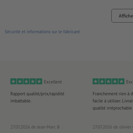
collage facile, corrigible et facile à retirer
veuillez noter qu’une utilisation quotidienne, p. ex. si l’auto
Affiche
l’usure des couleurs de l’autocollant
Sécurité et informations sur le fabricant
Remarque :
la surface accueillant l’autocollant doit être ex
ci pourraient nuire à l’adhérence du matériau. Le verni appli
Important : pour des raisons techn. de prod., impossible de 
des petits formats.
livraison : chaque autocollant est découpé
Excellent
Exc
Rapport qualité/prix/rapidité
Franchement rien à d
imbattable.
facile à utiliser. Livr
qualité irréprochable
27.07.2026
de Jean-Marc B
27.07.2026
de olivier