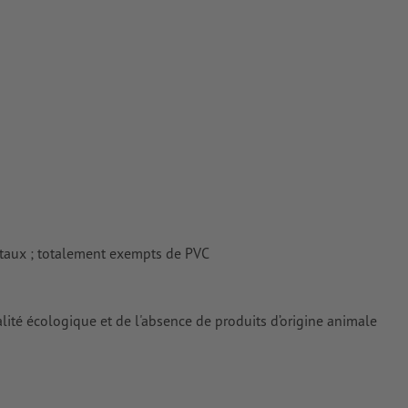
tes
rimés
taux ; totalement exempts de PVC
alité écologique et de l'absence de produits d’origine animale