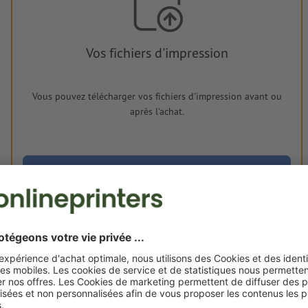
Vos fichiers d'impression
Vous pouvez télécharger vos fichiers d'impression avant ou
après l'achat.
Je dépose mes fichiers
Livraison approx. :
€ 57,26
mer. 19 août - ven. 21 août
HT
2
Poids: env.
232 g