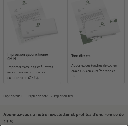
Impression quadrichrome
Tons directs
CMJN
Apportez des touches de couleur
Imprimez votre papier à lettres
grâce aux couleurs Pantone et
en impression multicolore
HKS.
quadrichrome (CMJN).
Page d'accueil
Papier en-tête
Papier en-tête
Abonnez-vous à notre newsletter et profitez d'une remise de
15 %