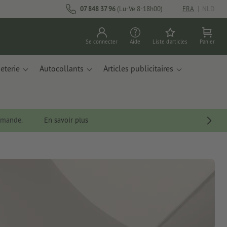
07 848 37 96
(Lu-Ve 8-18h00)
FRA
|
NLD
Se connecter
Aide
Liste d'articles
Panier
eterie
Autocollants
Articles publicitaires
ommande.
En savoir plus