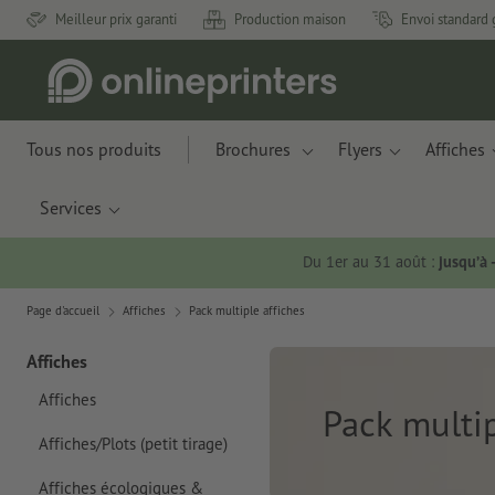
Meilleur prix garanti
Production maison
Envoi standard 
Tous nos produits
Brochures
Flyers
Affiches
Services
Du 1er au 31 août :
jusqu’à
Page d'accueil
Affiches
Pack multiple affiches
Affiches
Affiches
Pack multip
Affiches/Plots (petit tirage)
Affiches écologiques &