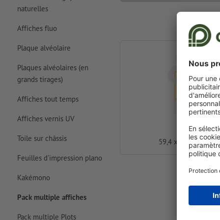
naturelles
Affiches fluo
Plaque alvéolaire
Plaques alvéolaires (en
grands tirages)
Affiches tout temps
Affiches vernis UV
A1
Toile sur châssis
59,4 x 84,1 cm
Feuilles d'impression plano
Kakémono
Pack multiple affiches
Pack multiple Plots