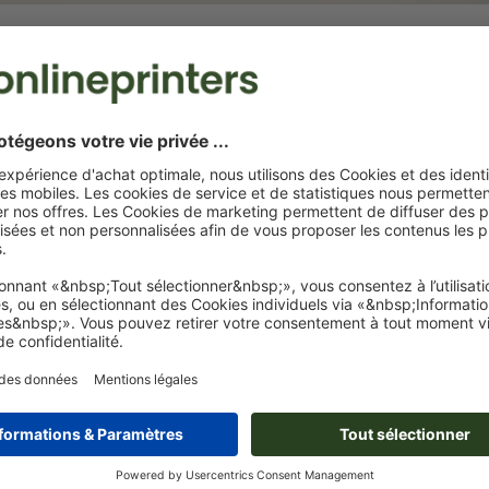
A2
42,0 x 59,4 cm
29,