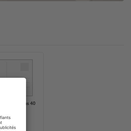
ket Stamp Plus 40
reen Line
9 x 2,3 cm
e