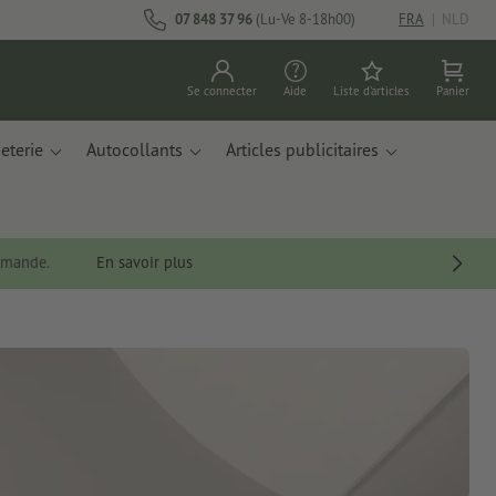
07 848 37 96
(Lu-Ve 8-18h00)
FRA
|
NLD
Se connecter
Aide
Liste d'articles
Panier
eterie
Autocollants
Articles publicitaires
ommande.
En savoir plus