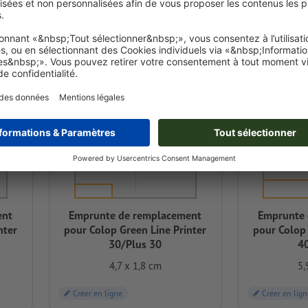
ACEMENT POUR SYSTÈME
ent
Emprunte de remplacement
Emprunte 
nter
pour Colop Green Line Printer
pour Colop 
30/Plus 30
4
4,7 x 1,8 cm
5,
Créer en ligne
Créer en lign