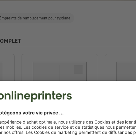
Empreinte de remplacement pour système
COMPLET
 20
Colop Pocket Stamp Plus 30
Colop Poc
Green Line
G
4,7 x 1,8 cm
5,
Créer en ligne
Créer en lign