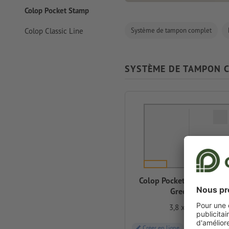
Colop Pocket Stamp
Colop Classic Line
Système de tampon complet
SYSTÈME DE TAMPON 
Colop Pocket Stamp Plus
Green Line
3,8 x 1,4 cm
Créer en ligne