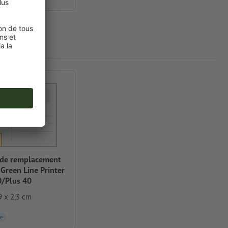
de remplacement
Green Line Printer
0/Plus 40
9 x 2,3 cm
e