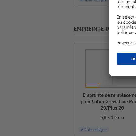
EMPREINTE DE REMPL
Emprunte de remplacem
pour Colop Green Line Pri
20/Plus 20
3,8 x 1,4 cm
Créer en ligne