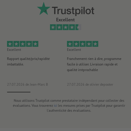
Excellent
Excellent
Excellent
Ex
Rapport qualité/prix/rapidité
Franchement rien à dire, programme
Je 
imbattable.
facile à utiliser. Livraison rapide et
co
qualité irréprochable
fa
co
27.07.2026
de Jean-Marc B
27.07.2026
de olivier depooter
19
Nous utilisons Trustpilot comme prestataire indépendant pour collecter des
évaluations. Vous trouverez
ici
les mesures prises par Trustpilot pour garantir
l'authenticité des évaluations.