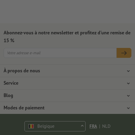
Abonnez-vous à notre newsletter et profitez d'une remise de
15 %
À propos de nous
L'entreprise
Service
Presse
Modes de paiement
Blog
Emplois & carrière
Expédition
Tutoriels Photoshop
Modes de paiement
Protection de l'environnement
Réclamation
Tutoriels InDesign
Virement
Contact
Belgique
FRA
|
NLD
Programme Premium
Polices & Fonts gratuits