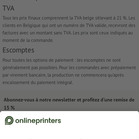
TVA
Tous les prix finaux comprennent la TVA belge s'élevant à 21 %. Les
clients en Belgique qui ont un numéro de TVA valide, recevront des
factures avec un montant sans TVA. Les prix sont ceux indiqués au
moment de la commande.
Escomptes
Pour toutes les options de paiement : les escomptes ne sont
généralement pas possibles. Pour les commandes avec prépaiement
par virement bancaire, la production ne commencera qu'après
encaissement du paiement intégral.
Abonnez-vous à notre newsletter et profitez d'une remise de
15 %
À propos de nous