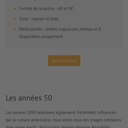
Format de la police : otf et ttf
Style : regular et bold
Particularités : lettres majuscules, trémas et ß
disponibles uniquement
Voir la police
Les années 50
Les années 1950 séduisent également. Fortement influencés
par la culture américaine, nous avons tous des images similaires
dans notre esprit : PinUp-Girls, Marilyn Monroe, Rockabilly,