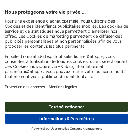
Nous ne sommes ni obligés ni disposés à participer à une
procédure de règlement des litiges devant une commission
d'arbitrage des consommateurs.
Téléchargement Du PDF
Vous pouvez enregistrer et/ou imprimer ce fichier. Cliquez
ici
.
Le programme gratuit Adobe Reader est nécessaire pour ouvrir
ce document. Cliquez
ici
pour télécharger le programme.
© 2026
onlineprinters LE BLOG
Mentions légales
|
Protection des données