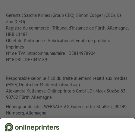
Gérants : Sascha Krines (Group CEO), Simon Cooper (CEO), Kai
Zhu (CFO)
Registre du commerce : Tribunal d’instance de Fürth, Allemagne,
HRB 11487
Objet de l’entreprise : Fabrication et vente de produits
imprimés
N° de TVA intracommunautaire : DE814978904
N° EORI : DE7046189
Responsable selon le § 18 du traité allemand relatif aux medias
(MStV, Deutscher Medienstaatsvertrag) :
Alexandra Kulfanova, Onlineprinters GmbH, Dr.-Mack-Straße 83,
90762 Fürth, Allemagne
Hébergeur du site : WEBSALE AG, Gutenstetter Straße 2, 90449
Nürnberg, Allemagne
Crédits photos : Nous utilisons des images de Shutterstock,
Fotolia et iStockimages