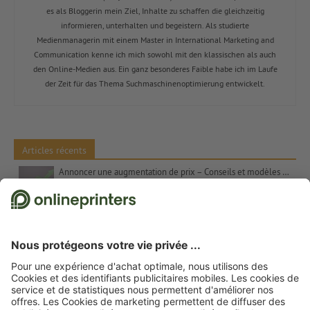
es als Bloggerin mein Ziel, Inhalte zu schaffen die gleichzeitig
informieren, unterhalten und begeistern. Als studierte
Medienmanagerin mit einem Master in International Marketing and
Communication kenne ich mich sowohl mit den klassischen als auch
den Online-Medien aus. Ein ganz besonderes Faible habe ich im Laufe
der Zeit für das Thema Suchmaschinenoptimierung entwickelt.
Articles récents
Annoncer une augmentation de prix – Conseils et modèles de textes
Les contrastes de couleurs dans l’art Les couleurs complémentaires, Itten et le chiffre 7
Cadeaux de Noël pour les clients – Inspiration et conseils
Proverbes pour cartes de Noël : suggestions et modèles de textes gratuits