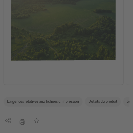
Exigences relatives aux fichiers d'impression
Détails du produit
Sécu
Partager
Ajouter à liste d'article
imprimer