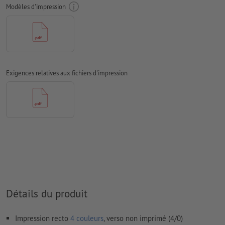
Mode couleur :
CMJN, FOGRA51 (PSO Coated v3) pour les
Modèles d'impression
papiers couchés
Nous ne vérifions pas les
fautes d'orthographe et de syntaxe
Nous ne vérifions pas les
réglages de surimpression
Les
commentaires
sont supprimés et ne seront ainsi pas
Exigences relatives aux fichiers d'impression
imprimés
Le contenu des
champs de formulaire
sera imprimé
Comment créer correctement des fichiers d'impression?
Détails du produit
Impression recto
4 couleurs
, verso non imprimé (4/0)