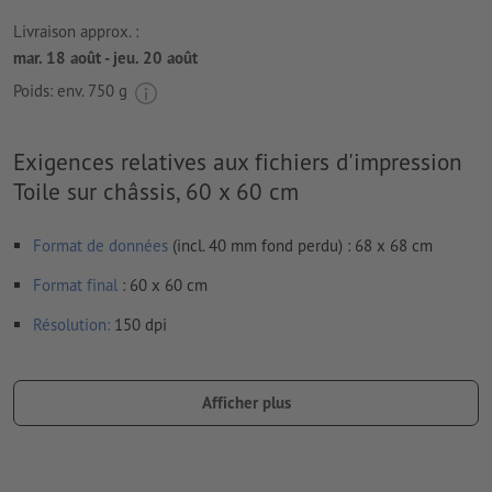
Livraison approx. :
mar. 18 août - jeu. 20 août
Poids: env.
750 g
Exigences relatives aux fichiers d'impression
Toile sur châssis, 60 x 60 cm
Format de données
(incl. 40 mm fond perdu) : 68 x 68 cm
Format
final
: 60 x 60 cm
Résolution:
150 dpi
Prévoir 40 mm
de fond perdu
, placer les informations
importantes à une distance de min. 15 mm du format final
Afficher plus
Les polices de caractères
doivent être incorporées ou les textes
doivent être vectorisés