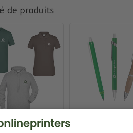
é de produits
ment & Textiles
Stylos publicitaires