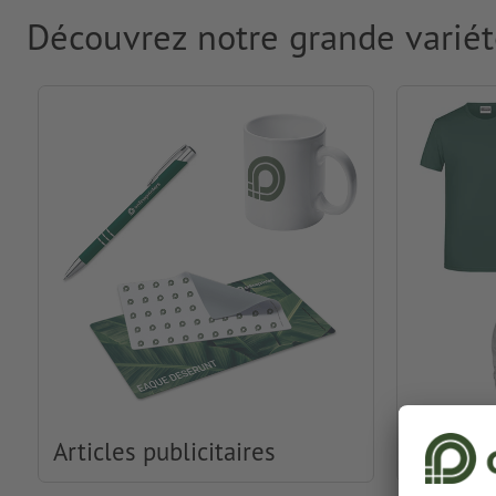
Découvrez notre grande variét
Articles publicitaires
Habille