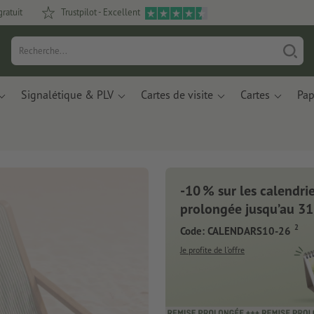
gratuit
Trustpilot - Excellent
Signalétique & PLV
Cartes de visite
Cartes
Pap
-10 % sur les calendrier
Nouveau : Carnets de notes
prolongée jusqu’au 31
2
Code: CALENDARS10-26
Des matériaux innovants à base de résidus de
pommes et de déchets plastiques recyclés.
Je profite de l’offre
Je commande