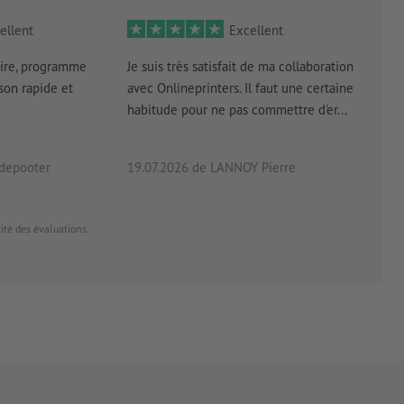
ellent
Excellent
ire, programme
Je suis très satisfait de ma collaboration
Les 
aison rapide et
avec Onlineprinters. Il faut une certaine
pas 
habitude pour ne pas commettre d'er...
accè
pas p
 depooter
19.07.2026
de LANNOY Pierre
14.0
cité des évaluations.