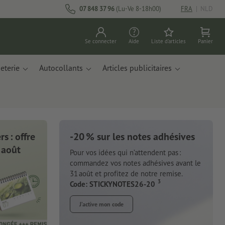
07 848 37 96
(Lu-Ve 8-18h00)
FRA
|
NLD
Se connecter
Aide
Liste d'articles
Panier
eterie
Autocollants
Articles publicitaires
s : offre
-20 % sur les notes adhésives
 août
Pour vos idées qui n’attendent pas :
commandez vos notes adhésives avant le
31 août et profitez de notre remise.
3
Code: STICKYNOTES26-20
J’active mon code