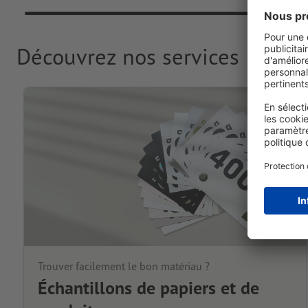
Découvrez nos services
Trouver facilement le bon matériau ?
Échantillons de papiers et de