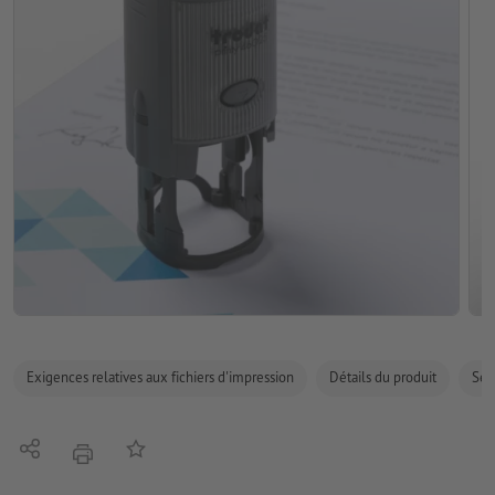
Exigences relatives aux fichiers d'impression
Détails du produit
Sécu
Partager
Ajouter à liste d'article
imprimer