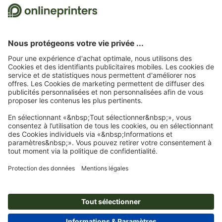
Nous utilisons Trustpilot comme prestataire indépendant pour collecter des
évaluations. Vous trouverez
ici
les mesures prises par Trustpilot pour garantir
l'authenticité des évaluations.
Page d'accueil
Matériel bureau
Tampons
Tampon pré-imprimé Printy
Tampon pré-imprimé Trodat Printy 46025
Abonnez-vous à notre newsletter et profitez d'une remise de
15 %
À propos de nous
L'entreprise
Service
Presse
Modes de paiement
Blog