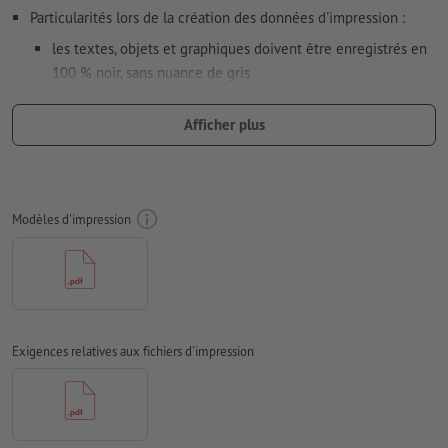
Particularités lors de la création des données d'impression :
les textes, objets et graphiques doivent être enregistrés en
100 % noir, sans nuance de gris
N’utilisez pas d’effets comme des ombres, dégradés, trames,
Afficher plus
transparences, etc.
taille de la police : au moins 7 pt, ligne de la police la plus
fine 0,2 mm
Modèles d'impression
notre conseil :
pour une impression optimale, utilisez des
polices sérif, telles que Arial, Verdana ou Helvetica
distance entre motif et bord : 1 mm au minimum
épaisseur de ligne : au moins 1 pt (0,4 mm)
Exigences relatives aux fichiers d'impression
Résolution:
600 dpi
Comment créer correctement des fichiers d'impression?