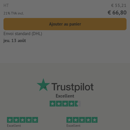
HT
€ 55,21
€ 66,80
21% TVA incl.
Ajouter au panier
Envoi standard (DHL)
jeu. 13 août
Excellent
Excellent
Excellent
Ex