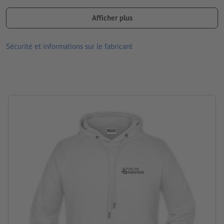
Coutures latérales à l’avant, poche kangourou
Afficher plus
Manchettes avec élasthanne
Repassage à une température maximale de 110°C. Ne pas
Sécurité et informations sur le fabricant
employer un fer à repasser à vapeur!
Ne pas blanchir
Ne pas nettoyer à sec
Ne pas sécher en tambour
disponibles en différentes tailles et couleurs
Lavable à 30 °C maximum. Retourner le textile avant le levage
pour que le motif imprimé se trouve sur l’intérieur.
Grammage : 300 g/m²
marque: J&N
Traitement: Transfert sérigraphique