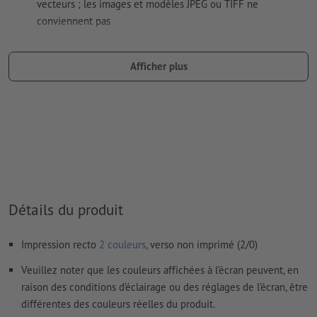
vecteurs ; les images et modèles JPEG ou TIFF ne
conviennent pas
Une ou deux
couleurs spéciales
peuvent être sélectionnées
comme couleurs de motif.
Afficher plus
Nommez les champs de couleurs avec la couleur cible de
l’espace couleur Pantone FORMULA GUIDE Solid Coated (p.
ex. « Pantone 286 C »).
Les couleurs métalliques et fluo ne sont pas possibles.
Les couleurs d’impression or (Pantone 871 C) et argent
(Pantone 877 C) sont disponibles. Veuillez indiquer pour cela
la couleur aplat « gold » (or) ou « silver » (argent) dans vos
Détails du produit
données d'impression
Impression recto
2 couleurs
, verso non imprimé (2/0)
en cas de
couleur blanche
, le support peut transparaître une
fois imprimé
Veuillez noter que les couleurs affichées à l’écran peuvent, en
raison des conditions d’éclairage ou des réglages de l’écran, être
Vous trouverez de plus amples informations et conseils sur
différentes des couleurs réelles du produit.
les
données vectorielles
dans notre espace Aide / F.A.Q.