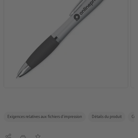
Exigences relatives aux fichiers d'impression
Détails du produit
Com
Partager
Ajouter à liste d'article
imprimer