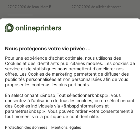
27.07.2026
de Jean-Marc B
27.07.2026
de olivier depooter
19
Nous utilisons Trustpilot comme prestataire indépendant pour collecter des
évaluations. Vous trouverez
ici
les mesures prises par Trustpilot pour garantir
l'authenticité des évaluations.
Page d'accueil
Articles publicitaires
Bureau
Stylos, crayons et marqueurs
Stylos publicitaires
Stylo plastique Tampina
Abonnez-vous à notre newsletter et profitez d'une remise de
15 %
À propos de nous