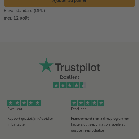
Ajouter au panier
Envoi standard (DPD)
mer. 12 août
Excellent
Excellent
Excellent
Ex
Rapport qualité/prix/rapidité
Franchement rien à dire, programme
Je 
imbattable.
facile à utiliser. Livraison rapide et
co
qualité irréprochable
fa
co