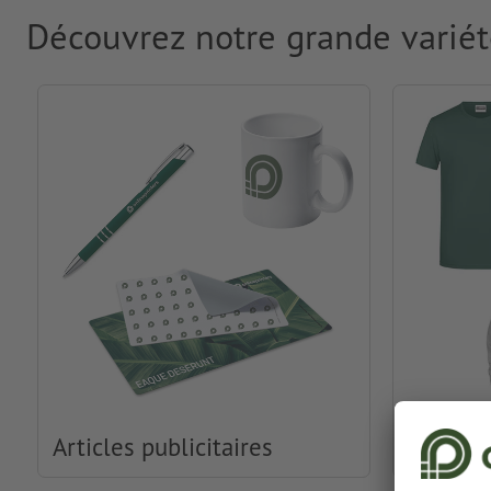
Découvrez notre grande variét
Articles publicitaires
Habille