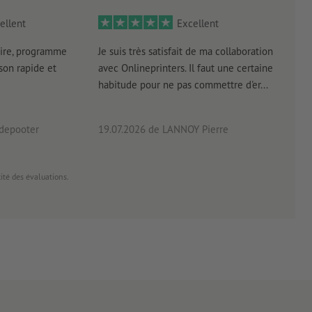
ellent
Excellent
ire, programme
Je suis très satisfait de ma collaboration
Les 
aison rapide et
avec Onlineprinters. Il faut une certaine
pas 
habitude pour ne pas commettre d'er...
accè
pas p
 depooter
19.07.2026
de LANNOY Pierre
14.0
cité des évaluations.