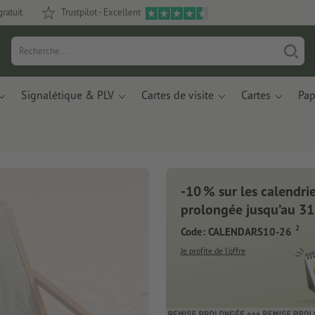
gratuit
Trustpilot - Excellent
Signalétique & PLV
Cartes de visite
Cartes
Pap
-10 % sur les calendrier
ets de notes
prolongée jusqu’au 31
2
Code: CALENDARS10-26
se de résidus de
ues recyclés.
Je profite de l’offre