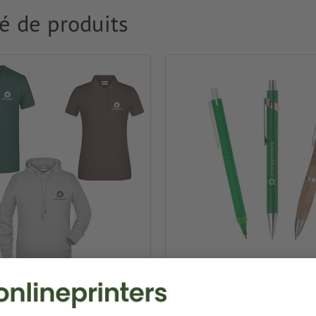
é de produits
ment & Textiles
Stylos publicitaires