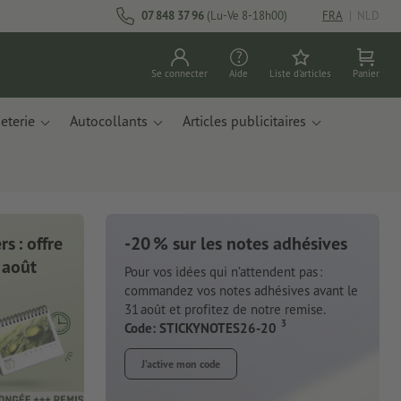
07 848 37 96
(Lu-Ve 8-18h00)
FRA
|
NLD
Se connecter
Aide
Liste d'articles
Panier
eterie
Autocollants
Articles publicitaires
s : offre
-20 % sur les notes adhésives
 août
Pour vos idées qui n’attendent pas :
commandez vos notes adhésives avant le
31 août et profitez de notre remise.
3
Code: STICKYNOTES26-20
J’active mon code