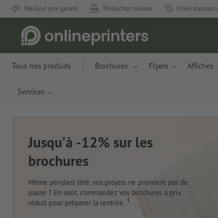
Meilleur prix garanti
Production maison
Envoi standard 
Tous nos produits
Brochures
Flyers
Affiches
Services
Nouveau : Carn
Des matériaux innovants à ba
pommes et de déchets plastiq
Je commande