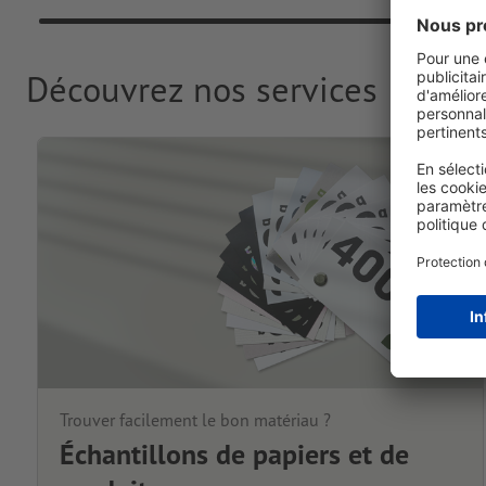
Découvrez nos services
Trouver facilement le bon matériau ?
Échantillons de papiers et de