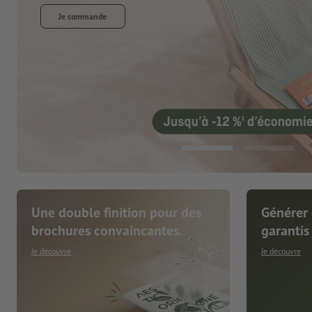
Une double finition pour des
Générer 
brochures convaincantes.
garantis
Je découvre
Je découvre