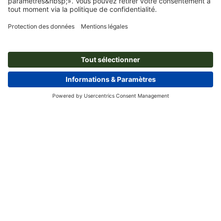
À propos de nous
L'entreprise
Service
Presse
Modes de paiement
Blog
Emplois & carrière
Expédition
Tutoriels Photoshop
Modes de paiement
Protection de l'environnement
Réclamation
Tutoriels InDesign
Virement
Contact
Belgique
FRA
|
NLD
Programme Premium
Polices & Fonts gratuits
FAQ
Marketing & Insights
Rétractation du contrat
Mentions légales
CGV
Protection des données