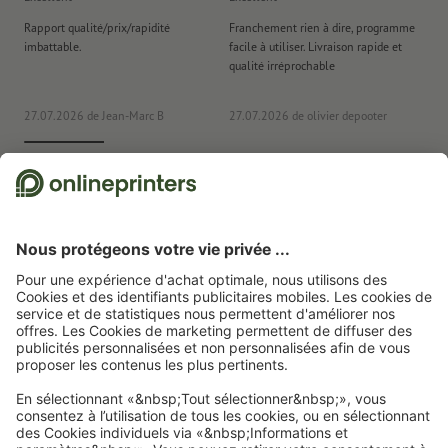
Rapport qualité/prix/rapidité
Franchement rien à dire, programme
Je 
imbattable.
facile à utiliser. Livraison rapide et
co
qualité irréprochable
fa
co
27.07.2026
de Jean-Marc B
27.07.2026
de olivier depooter
19
Nous utilisons Trustpilot comme prestataire indépendant pour collecter des
évaluations. Vous trouverez
ici
les mesures prises par Trustpilot pour garantir
l'authenticité des évaluations.
Page d'accueil
Hôtellerie & restauration
Dessous de verre
Sous-bocks avec
gaufrage à sec
Sous-bocks avec gaufrage à froid, format carré, 9,3 x 9,3 cm, 4/4
Abonnez-vous à notre newsletter et profitez d'une remise de
15 %