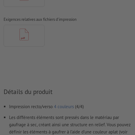
Résolution:
300 dpi
Prévoir 3 mm
de fond perdu
, placer les informations
Exigences relatives aux fichiers d'impression
importantes à une distance de min. 4 mm du format final
Les écritures
doivent être entièrement intégrées ou converties
en courbes
Mode couleur :
CMJN, FOGRA52 (PSO Uncoated v3 FOGRA52)
pour les papiers non couchés
Nous ne vérifions pas les
fautes d'orthographe et de syntaxe
Nous ne vérifions pas les
réglages de surimpression
Détails du produit
Les
commentaires
sont supprimés et ne seront ainsi pas
imprimés
Impression recto/verso
4 couleurs
(4/4)
Le contenu des
champs de formulaire
sera imprimé
Les différents éléments sont pressés dans le matériau par
gaufrage à sec, créant ainsi une structure en relief. Vous pouvez
Comment créer correctement des fichiers d'impression?
définir les éléments à gaufrer à l’aide d’une couleur aplat (voir