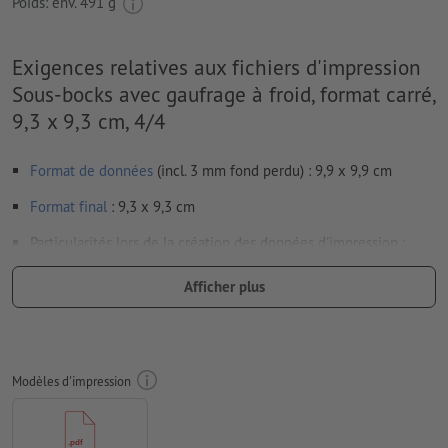
Poids: env.
491 g
Exigences relatives aux fichiers d'impression
Sous-bocks avec gaufrage à froid, format carré,
9,3 x 9,3 cm, 4/4
Format de données
(incl. 3 mm fond perdu) : 9,9 x 9,9 cm
Format
final
: 9,3 x 9,3 cm
Particularités lors de la création des données d'impression :
des spécifications particulières s’appliquent pour les
Afficher plus
finitions
nous vous montrons
ici
comment créer une finition partielle
dans vos données d’impression avec InDesign
Modèles d'impression
afin que le motif n’apparaisse pas à l’envers dans le produit
d'impression fini, veuillez tenir compte du
sens de lecture
dans les données d’impression