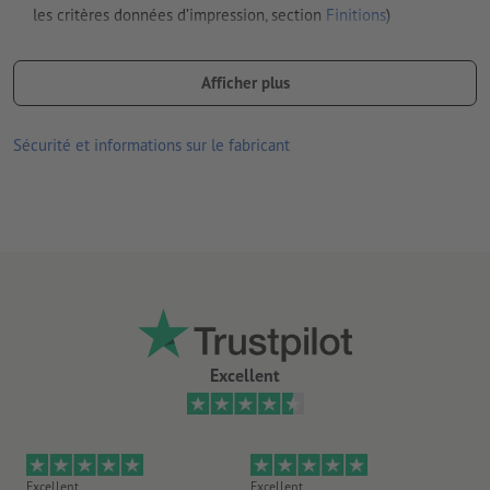
les critères données d’impression, section
Finitions
)
les coins sont automatiquement arrondis avec un rayon de
12 mm
Afficher plus
découpé et emballé sous film plastique
Sécurité et informations sur le fabricant
Remarque : l’impression se fait sur les deux faces, mais la
dorure ou le gaufrage ne sont possibles que sur une face.
Excellent
Excellent
Excellent
Ex