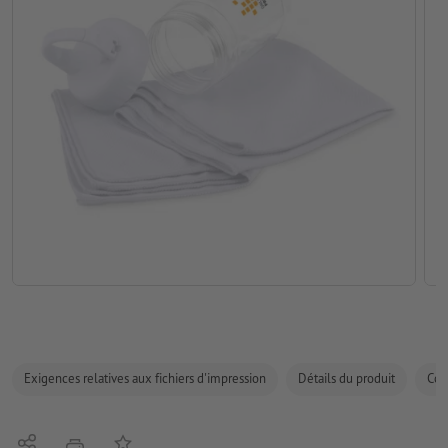
Exigences relatives aux fichiers d'impression
Détails du produit
Com
Partager
Ajouter à liste d'article
imprimer