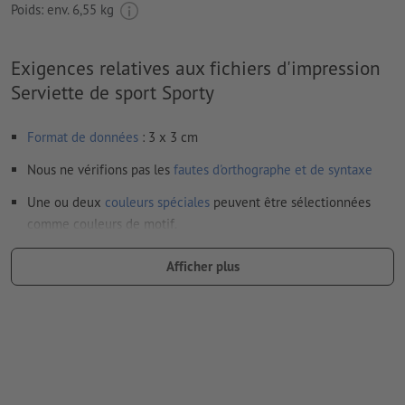
Poids: env.
6,55 kg
Exigences relatives aux fichiers d'impression
Serviette de sport Sporty
Format de données
: 3 x 3 cm
Nous ne vérifions pas les
fautes d'orthographe et de syntaxe
Une ou deux
couleurs spéciales
peuvent être sélectionnées
comme couleurs de motif.
Nommez les champs de couleurs avec la couleur cible de
Afficher plus
l’espace couleur Pantone FORMULA GUIDE Solid Coated (p.
ex. « Pantone 286 C »).
Les couleurs métalliques et fluo ne sont pas possibles.
Les couleurs d’impression or (Pantone 871 C) et argent
(Pantone 877 C) sont disponibles. Veuillez indiquer pour cela
la couleur aplat « gold » (or) ou « silver » (argent) dans vos