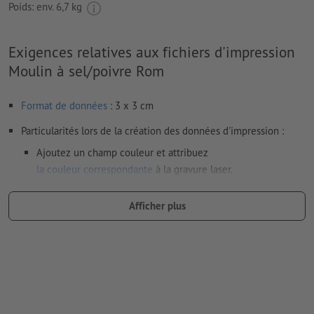
Poids: env.
6,7 kg
Exigences relatives aux fichiers d'impression
Moulin à sel/poivre Rom
Format de données
: 3 x 3 cm
Particularités lors de la création des données d'impression :
Ajoutez un champ couleur et attribuez
la couleur correspondante
à la gravure laser.
dénomination du champ couleur : „Laser“
Afficher plus
type de couleur : couleur à plat
valeur de couleur : à définir librement
Remarque : cette « couleur » sert uniquement à des fins de
production, il ne s’agit pas d’une gravure en couleur
Le PDF « prêt à l’impression » ne peut contenir que des