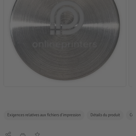
Exigences relatives aux fichiers d'impression
Détails du produit
Com
Partager
Ajouter à liste d'article
imprimer