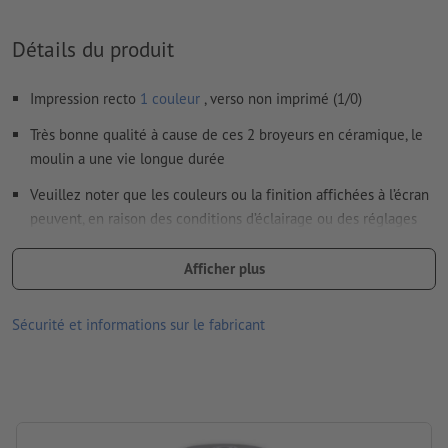
vecteurs ; les images et modèles JPEG ou TIFF ne
conviennent pas
Détails du produit
Vous trouverez de plus amples informations et conseils sur
Impression recto
1 couleur
, verso non imprimé (1/0)
les
données vectorielles
dans notre espace Aide / F.A.Q.
Très bonne qualité à cause de ces 2 broyeurs en céramique, le
Nous ne vérifions pas les
fautes d'orthographe et de syntaxe
moulin a une vie longue durée
Comment créer correctement des fichiers d'impression?
Veuillez noter que les couleurs ou la finition affichées à l’écran
peuvent, en raison des conditions d’éclairage ou des réglages
de l’écran, être différentes des couleurs réelles du produit.
Afficher plus
Matériau : Céramique, acier inoxydable
dimensions : 22 x ø 5,2 cm
Sécurité et informations sur le fabricant
Emballage: carton
Traitement: Gravure laser
emplacement de la gravure: au milieu du couvercle