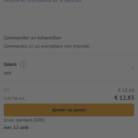
Sécurité et informations sur le fabricant
Emballage: pas d’emballage individuel
Traitement: Sérigraphie
Emplacement de marquage: sur une face
Commander un échantillon
Commandez ici un exemplaire non imprimé.
Coloris
noir
HT
€ 10,60
€ 12,83
21% TVA incl.
Ajouter au panier
Envoi standard (DPD)
mer. 12 août