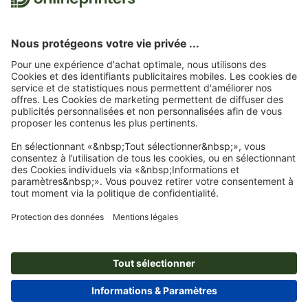
évaluations. Vous trouverez
ici
les mesures prises par Trustpilot pour garantir
l'authenticité des évaluations.
Page d'accueil
Articles publicitaires
Sacs
Sacs isothermes
Sac isotherme
San Juan
Abonnez-vous à notre newsletter et profitez d'une remise de
15 %
À propos de nous
L'entreprise
Service
Presse
Modes de paiement
Blog
Emplois & carrière
Expédition
Tutoriels Photoshop