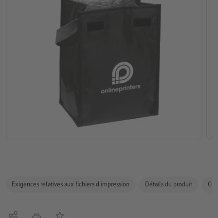
Exigences relatives aux fichiers d'impression
Détails du produit
Com
Partager
Ajouter à liste d'article
imprimer