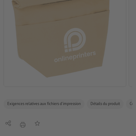
Exigences relatives aux fichiers d'impression
Détails du produit
Com
Partager
Ajouter à liste d'article
imprimer