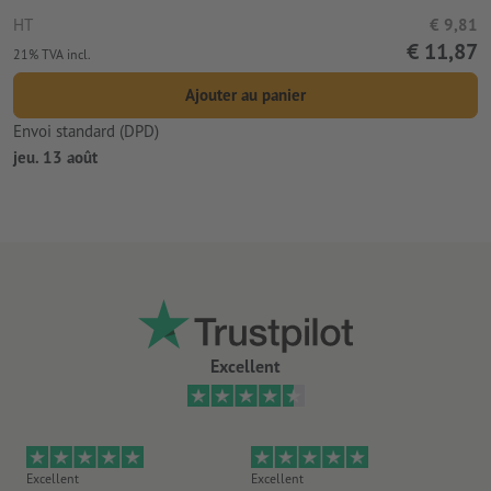
HT
€ 9,81
€ 11,87
21% TVA incl.
Ajouter au panier
Envoi standard (DPD)
jeu. 13 août
Excellent
Excellent
Excellent
Ex