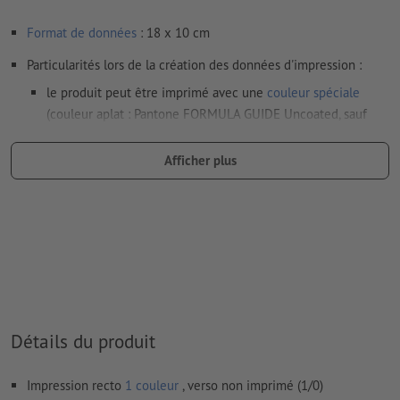
Format de données
: 18 x 10 cm
Particularités lors de la création des données d'impression :
le produit peut être imprimé avec une
couleur spéciale
(couleur aplat : Pantone FORMULA GUIDE Uncoated, sauf
couleurs métalliques et fluo)
Afficher plus
en cas de
couleur blanche
, le support peut transparaître une
fois imprimé
Le PDF « prêt à l’impression » ne peut contenir que des
vecteurs ; les images et modèles JPEG ou TIFF ne
conviennent pas
Vous trouverez de plus amples informations et conseils sur
les
données vectorielles
dans notre espace Aide / F.A.Q.
Détails du produit
Nous ne vérifions pas les
fautes d'orthographe et de syntaxe
Impression recto
1 couleur
, verso non imprimé (1/0)
Comment créer correctement des fichiers d'impression?