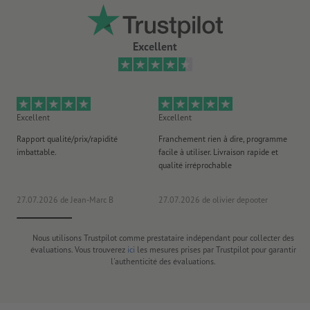
Excellent
Excellent
Excellent
Ex
Rapport qualité/prix/rapidité
Franchement rien à dire, programme
Je 
imbattable.
facile à utiliser. Livraison rapide et
co
qualité irréprochable
fa
co
27.07.2026
de Jean-Marc B
27.07.2026
de olivier depooter
19
Nous utilisons Trustpilot comme prestataire indépendant pour collecter des
évaluations. Vous trouverez
ici
les mesures prises par Trustpilot pour garantir
l'authenticité des évaluations.