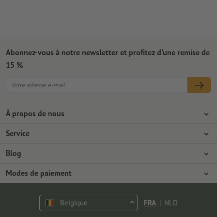
Abonnez-vous à notre newsletter et profitez d'une remise de
15 %
À propos de nous
L'entreprise
Service
Presse
Modes de paiement
Blog
Emplois & carrière
Expédition
Tutoriels Photoshop
Modes de paiement
Protection de l'environnement
Réclamation
Tutoriels InDesign
Virement
Contact
Belgique
FRA
|
NLD
Programme Premium
Polices & Fonts gratuits