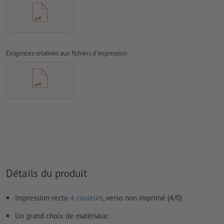
Mode couleur :
CMJN, FOGRA51 (PSO Coated v3)
Nous ne vérifions pas les
fautes d'orthographe et de syntaxe
Nous ne vérifions pas les
réglages de surimpression
Exigences relatives aux fichiers d'impression
Les
commentaires
sont supprimés et ne seront ainsi pas
imprimés
Le contenu des
champs de formulaire
sera imprimé
Comment créer correctement des fichiers d'impression?
Détails du produit
Impression recto
4 couleurs
, verso non imprimé (4/0)
Un grand choix de matériaux: