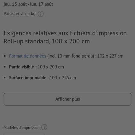
jeu. 13 août - lun. 17 août
Poids: env.
5,5 kg
Exigences relatives aux fichiers d'impression
Roll-up standard, 100 x 200 cm
Format de données
(incl. 10 mm fond perdu) : 102 x 227 cm
Partie visible :
100 x 200 cm
Surface imprimable
: 100 x 225 cm
Résolution:
150 dpi
Afficher plus
Prévoir 10 mm
de fond perdu
, placer les informations
importantes à une distance de min. 10 mm du format final
Les polices de caractères
doivent être incorporées ou les textes
doivent être vectorisés
Modèles d'impression