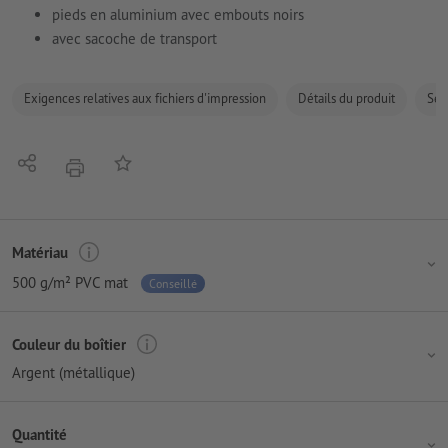
pieds en aluminium avec embouts noirs
avec sacoche de transport
Exigences relatives aux fichiers d'impression
Détails du produit
Sécu
Partager
Ajouter à liste d'article
imprimer
Matériau
500 g/m² PVC mat
Conseillé
Couleur du boîtier
Argent (métallique)
Quantité