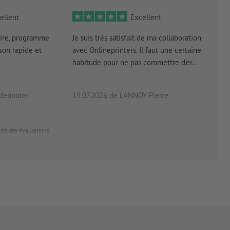
ellent
Excellent
ire, programme
Je suis très satisfait de ma collaboration
Les 
aison rapide et
avec Onlineprinters. Il faut une certaine
pas 
habitude pour ne pas commettre d'er...
accè
pas p
 depooter
19.07.2026
de LANNOY Pierre
14.0
cité des évaluations.