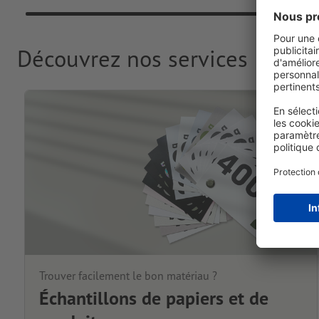
Découvrez nos services
Trouver facilement le bon matériau ?
Échantillons de papiers et de