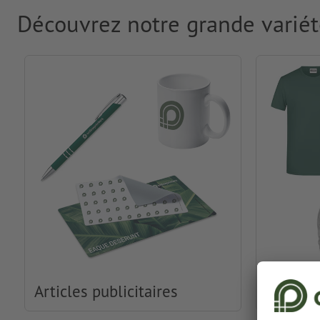
Découvrez notre grande variét
Articles publicitaires
Habille