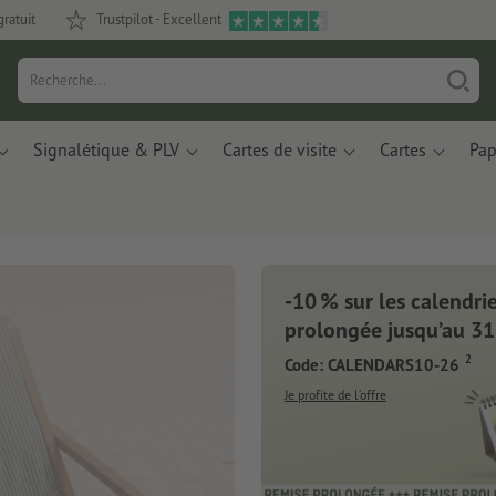
gratuit
Trustpilot - Excellent
Signalétique & PLV
Cartes de visite
Cartes
Pap
-10 % sur les calendrier
Nouveau : Carne
prolongée jusqu’au 31
2
Code: CALENDARS10-26
Des matériaux innovants à base
pommes et de déchets plastique
Je profite de l’offre
Je commande