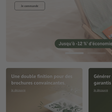
Je commande
Une double finition pour des
Générer 
brochures convaincantes.
garantis
Je découvre
Je découvre