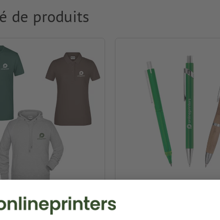
é de produits
ment & Textiles
Stylos publicitaires