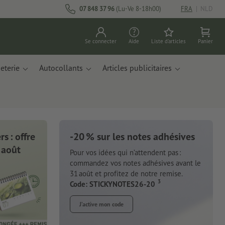
07 848 37 96
(Lu-Ve 8-18h00)
FRA
|
NLD
Se connecter
Aide
Liste d'articles
Panier
eterie
Autocollants
Articles publicitaires
s : offre
-20 % sur les notes adhésives
ts de notes
 août
Pour vos idées qui n’attendent pas :
commandez vos notes adhésives avant le
 de résidus de
31 août et profitez de notre remise.
s recyclés.
3
Code: STICKYNOTES26-20
J’active mon code