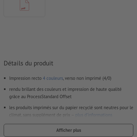
doivent être vectorisés
Mode couleur :
CMJN, FOGRA51 (PSO Coated v3) pour les
papiers couchés, FOGRA52 (PSO Uncoated v3 FOGRA52) pour
les papiers non couchés
Nous ne vérifions pas les
fautes d'orthographe et de syntaxe
Nous ne vérifions pas les
réglages de surimpression
Détails du produit
Les
commentaires
sont supprimés et ne seront ainsi pas
imprimés
Impression recto
4 couleurs
, verso non imprimé (4/0)
Le contenu des
champs de formulaire
sera imprimé
rendu brillant des couleurs et impression de haute qualité
grâce au ProcessStandard Offset
Comment créer correctement des fichiers d'impression?
les produits imprimés sur du papier recyclé sont neutres pour le
climat, sans supplément de prix –
plus d’informations
plus le grammage est élevé, plus le papier est résistant et
Afficher plus
opaque