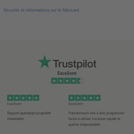
des flyers originaux – découvrez nos
flyers avec finition
Sécurité et informations sur le fabricant
Excellent
Excellent
Excellent
Ex
Rapport qualité/prix/rapidité
Franchement rien à dire, programme
Je 
imbattable.
facile à utiliser. Livraison rapide et
co
qualité irréprochable
fa
co