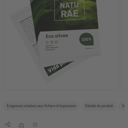
Exigences relatives aux fichiers d'impression
Détails du produit
Sécu
Partager
Ajouter à liste d'article
imprimer