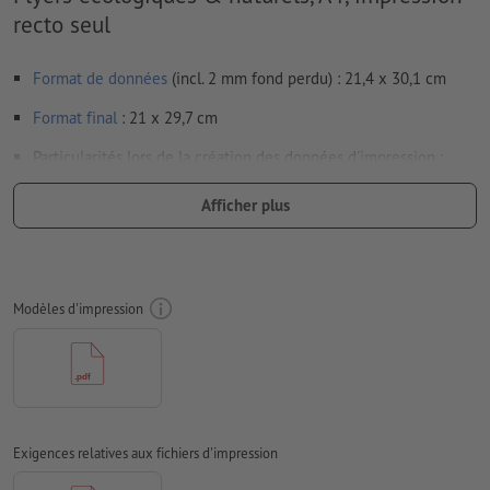
recto seul
Format de données
(incl. 2 mm fond perdu) : 21,4 x 30,1 cm
Format
final
: 21 x 29,7 cm
Particularités lors de la création des données d'impression :
Les données d’impression peuvent être créées au format
Afficher plus
portrait ou au format paysage. Veuillez modifier vos
données d’impression en conséquence.
afin que le motif n’apparaisse pas à l’envers dans le produit
d'impression fini, veuillez tenir compte du
sens de lecture
Modèles d'impression
dans les données d’impression
Résolution:
300 dpi
Prévoir 2 mm
de fond perdu
, placer les informations
importantes à une distance de min. 4 mm du format final
Exigences relatives aux fichiers d'impression
Les polices de caractères
doivent être incorporées ou les textes