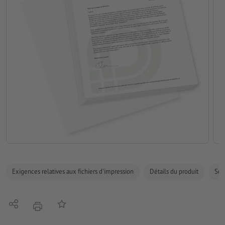
Exigences relatives aux fichiers d'impression
Détails du produit
Sécu
Partager
Ajouter à liste d'article
imprimer