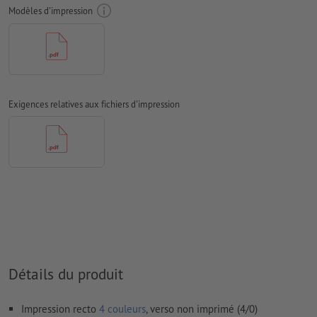
Mode couleur :
CMJN, FOGRA52 (PSO Uncoated v3 FOGRA52)
Modèles d'impression
pour les papiers non couchés
Nous ne vérifions pas les
fautes d'orthographe et de syntaxe
Nous ne vérifions pas les
réglages de surimpression
Les
commentaires
sont supprimés et ne seront ainsi pas
Exigences relatives aux fichiers d'impression
imprimés
Le contenu des
champs de formulaire
sera imprimé
Comment créer correctement des fichiers d'impression?
Détails du produit
Impression recto
4 couleurs
, verso non imprimé (4/0)