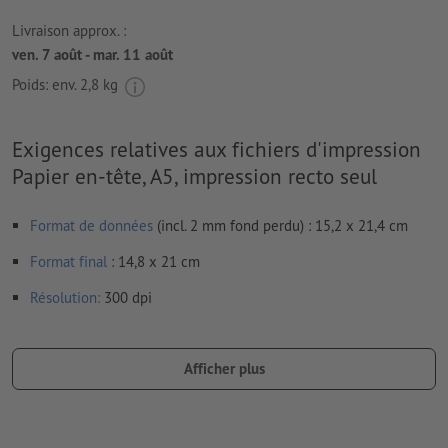
Livraison approx. :
ven. 7 août - mar. 11 août
Poids: env.
2,8 kg
Exigences relatives aux fichiers d'impression
Papier en-tête, A5, impression recto seul
Format de données
(incl. 2 mm fond perdu) : 15,2 x 21,4 cm
Format
final
: 14,8 x 21 cm
Résolution:
300 dpi
Prévoir 2 mm
de fond perdu
, placer les informations
importantes à une distance de min. 4 mm du format final
Afficher plus
Les polices de caractères
doivent être incorporées ou les textes
doivent être vectorisés