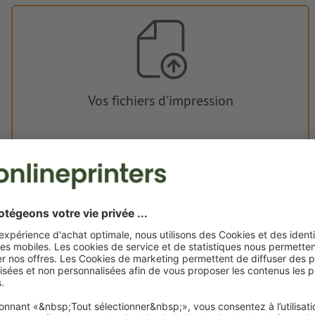
Vos fichiers d'impression
Vous pouvez télécharger vos fichiers d'impression avant ou
après l'achat.
Je dépose mes fichiers
Livraison approx. :
€ 42,32
lun. 17 août
HT
2