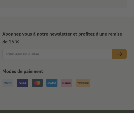
Abonnez-vous à notre newsletter et profitez d'une remise
de 15 %
Modes de paiement
Virement
Mentions légales
CGV
Protection des données