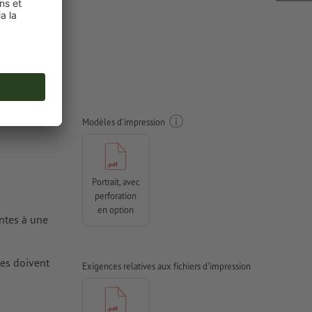
n Papier
Modèles d'impression
Portrait, avec
perforation
en option
antes à une
tes doivent
Exigences relatives aux fichiers d'impression
 pour les