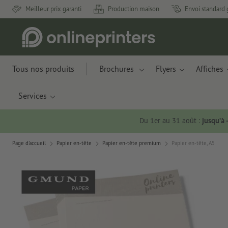
Meilleur prix garanti
Production maison
Envoi standard 
Tous nos produits
Brochures
Flyers
Affiches
Services
Du 1er au 31 août :
jusqu’à
Page d'accueil
Papier en-tête
Papier en-tête premium
Papier en-tête, A5