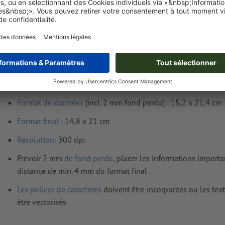
Poids: env.
31,1 g
Exigences relatives aux fichiers d'impressio
en-tête, A5
Format de données
(incl. 2 mm fond perdu) : 15,2 x 21,4 cm
Format
final
: 14,8 x 21 cm
Résolution:
300 dpi
Prévoir 2 mm
de fond perdu
, placer les informations import
distance de min. 4 mm du format final
Les polices de caractères
doivent être incorporées ou les tex
être vectorisés
Mode couleur :
CMJN, FOGRA52 (PSO Uncoated v3 FOGRA52)