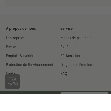
À propos de nous
Service
L'entreprise
Modes de paiement
Presse
Expédition
Emplois & carrière
Réclamation
Protection de l'environnement
Programme Premium
Contact
FAQ
Rétractation du contrat
Belgique