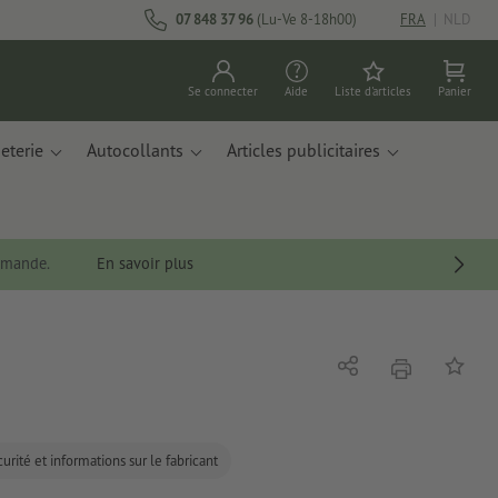
07 848 37 96
(Lu-Ve 8-18h00)
FRA
|
NLD
Se connecter
Aide
Liste d'articles
Panier
eterie
Autocollants
Articles publicitaires
ommande.
En savoir plus
imprimer
Partager
Ajouter 
urité et informations sur le fabricant