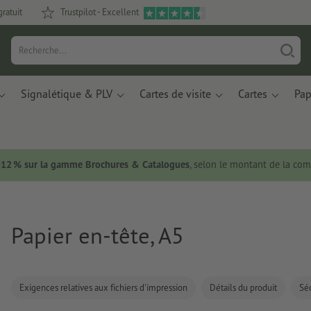
gratuit
Trustpilot - Excellent
Signalétique & PLV
Cartes de visite
Cartes
Pap
 -12 % sur la gamme Brochures & Catalogues
, selon le montant de la c
Papier en-tête, A5
Exigences relatives aux fichiers d'impression
Détails du produit
Séc