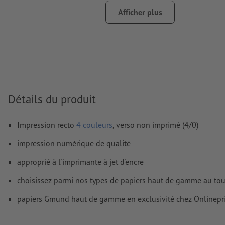
papiers non couchés
Afficher plus
Nous ne vérifions pas les
fautes d'orthographe et de syntaxe
Nous ne vérifions pas les
réglages de surimpression
Les
commentaires
sont supprimés et ne seront ainsi pas imp
Le contenu des
champs de formulaire
sera imprimé
Détails du produit
Comment créer correctement des fichiers d'impression?
Impression recto
4 couleurs
, verso non imprimé (4/0)
impression numérique de qualité
approprié à l'imprimante à jet d'encre
choisissez parmi nos types de papiers haut de gamme au touc
papiers Gmund haut de gamme en exclusivité chez Onlinepri