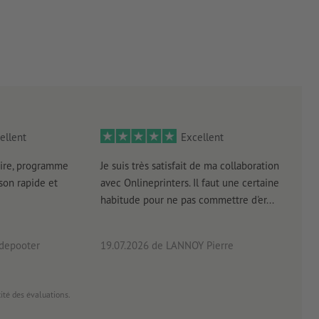
ellent
Excellent
ire, programme
Je suis très satisfait de ma collaboration
Les 
aison rapide et
avec Onlineprinters. Il faut une certaine
pas 
habitude pour ne pas commettre d'er...
accè
pas p
 depooter
19.07.2026
de LANNOY Pierre
14.0
cité des évaluations.